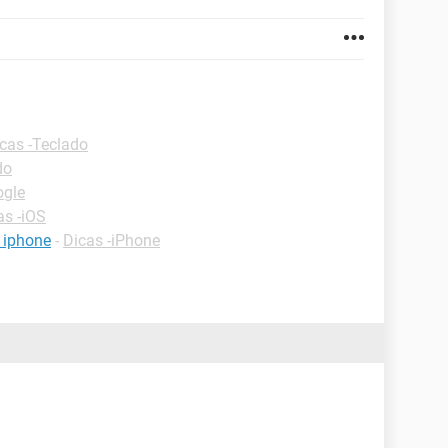
cas -Teclado
do
ogle
as -iOS
 iphone
-
Dicas -iPhone