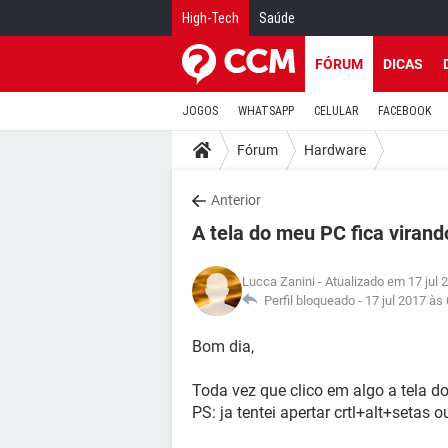
High-Tech
Saúde
FÓRUM
DICAS
JOGOS
WHATSAPP
CELULAR
FACEBOOK
Fórum
Hardware
Anterior
A tela do meu PC fica virand
Lucca Zanini
- Atualizado em 17 jul 
Perfil bloqueado -
17 jul 2017 às
Bom dia,
Toda vez que clico em algo a tela do
PS: ja tentei apertar crtl+alt+setas 