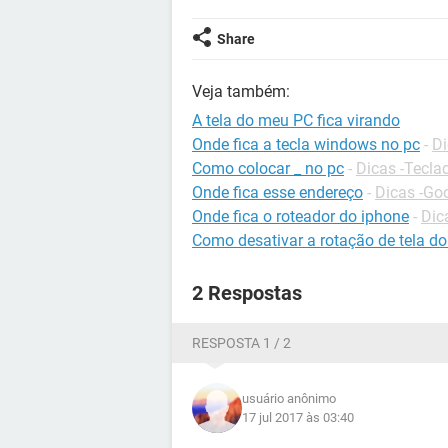
Share
Veja também:
A tela do meu PC fica virando
Onde fica a tecla windows no pc
-
Di
Como colocar _ no pc
-
Dicas -Tecla
Onde fica esse endereço
-
Dicas -Go
Onde fica o roteador do iphone
-
Dic
Como desativar a rotação de tela do
2 Respostas
RESPOSTA 1 / 2
usuário anônimo
17 jul 2017 às 03:40