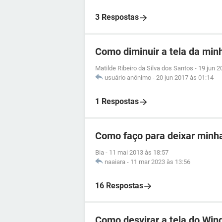
3 Respostas
Como diminuir a tela da min
Matilde Ribeiro da Silva dos Santos
-
19 jun 2
usuário anônimo
-
20 jun 2017 às 01:14
1 Respostas
Como faço para deixar minh
Bia
-
11 mai 2013 às 18:57
naaiara
-
11 mar 2023 às 13:56
16 Respostas
Como desvirar a tela do Wi