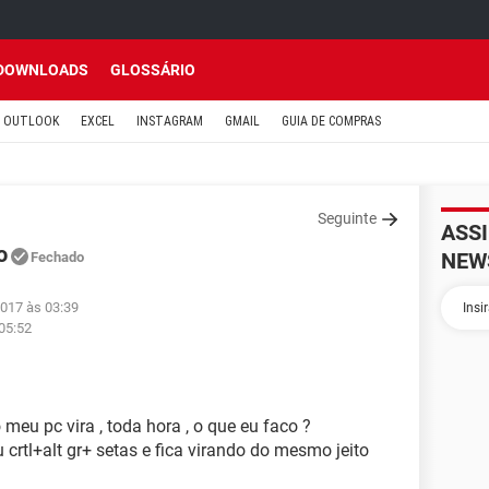
DOWNLOADS
GLOSSÁRIO
OUTLOOK
EXCEL
INSTAGRAM
GMAIL
GUIA DE COMPRAS
Seguinte
ASS
o
NEW
Fechado
2017 às 03:39
 05:52
 meu pc vira , toda hora , o que eu faco ?
ou crtl+alt gr+ setas e fica virando do mesmo jeito