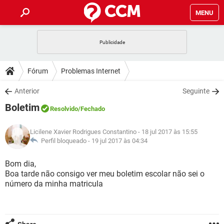
MENU
INÍCIO
JOGOS
WHATSAPP
DICAS
Fórum
Problemas Internet
CELULAR
FACEBOOK
JOGOS
WHATSAPP
DOWNLOADS
Anterior
Seguinte
OUTLOOK
EXCEL
CELULAR
FACEBOOK
Boletim
INSTAGRAM
JOGOS
GMAIL
WHATSAPP
Resolvido
/Fechado
FÓRUM
OUTLOOK
EXCEL
GUIA DE COMPRAS
CELULAR
FACEBOOK
Licilene Xavier Rodrigues Constantino
- 18 jul 2017 às 15:55
INSTAGRAM
JOGOS
GMAIL
WHATSAPP
GLOSSÁRIO
Perfil bloqueado -
19 jul 2017 às 04:34
OUTLOOK
EXCEL
GUIA DE COMPRAS
CELULAR
FACEBOOK
INSTAGRAM
JOGOS
GMAIL
WHATSAPP
Bom dia,
OUTLOOK
EXCEL
Boa tarde não consigo ver meu boletim escolar não sei o
GUIA DE COMPRAS
CELULAR
FACEBOOK
número da minha matricula
INSTAGRAM
GMAIL
OUTLOOK
EXCEL
GUIA DE COMPRAS
INSTAGRAM
GMAIL