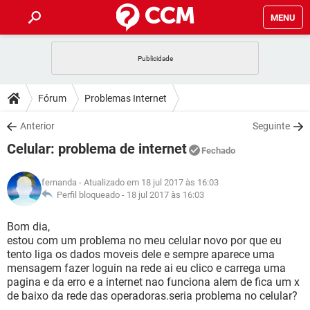
MENU
INÍCIO
JOGOS
WHATSAPP
DICAS
Fórum
Problemas Internet
CELULAR
FACEBOOK
JOGOS
WHATSAPP
DOWNLOADS
Anterior
Seguinte
OUTLOOK
EXCEL
CELULAR
FACEBOOK
Celular: problema de internet
INSTAGRAM
JOGOS
GMAIL
WHATSAPP
Fechado
FÓRUM
OUTLOOK
EXCEL
GUIA DE COMPRAS
CELULAR
FACEBOOK
fernanda
- Atualizado em 18 jul 2017 às 16:03
INSTAGRAM
JOGOS
GMAIL
WHATSAPP
GLOSSÁRIO
Perfil bloqueado -
18 jul 2017 às 16:03
OUTLOOK
EXCEL
GUIA DE COMPRAS
CELULAR
FACEBOOK
INSTAGRAM
JOGOS
GMAIL
WHATSAPP
Bom dia,
OUTLOOK
EXCEL
estou com um problema no meu celular novo por que eu
GUIA DE COMPRAS
CELULAR
FACEBOOK
tento liga os dados moveis dele e sempre aparece uma
INSTAGRAM
GMAIL
mensagem fazer loguin na rede ai eu clico e carrega uma
OUTLOOK
EXCEL
GUIA DE COMPRAS
pagina e da erro e a internet nao funciona alem de fica um x
INSTAGRAM
GMAIL
de baixo da rede das operadoras.seria problema no celular?