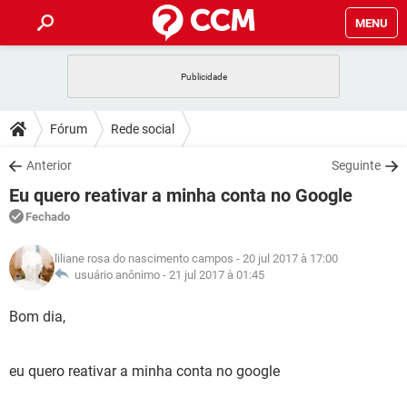
MENU
INÍCIO
JOGOS
WHATSAPP
DICAS
Fórum
Rede social
CELULAR
FACEBOOK
JOGOS
WHATSAPP
DOWNLOADS
Anterior
Seguinte
OUTLOOK
EXCEL
CELULAR
FACEBOOK
Eu quero reativar a minha conta no Google
INSTAGRAM
JOGOS
GMAIL
WHATSAPP
FÓRUM
OUTLOOK
EXCEL
Fechado
GUIA DE COMPRAS
CELULAR
FACEBOOK
INSTAGRAM
JOGOS
GMAIL
WHATSAPP
GLOSSÁRIO
OUTLOOK
liliane rosa do nascimento campos
EXCEL
- 20 jul 2017 à 17:00
GUIA DE COMPRAS
CELULAR
FACEBOOK
usuário anônimo -
21 jul 2017 à 01:45
INSTAGRAM
JOGOS
GMAIL
WHATSAPP
OUTLOOK
EXCEL
Bom dia,
GUIA DE COMPRAS
CELULAR
FACEBOOK
INSTAGRAM
GMAIL
OUTLOOK
EXCEL
GUIA DE COMPRAS
eu quero reativar a minha conta no google
INSTAGRAM
GMAIL