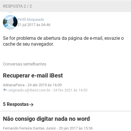
RESPOSTA 2 / 2
Perfil bloqueado
21 jul 2017 às 04:46
Se for problema de abertura da página de e-mail, esvazie o
cache de seu navegador.
Conversas semelhantes
Recuperar e-mail iBest
AdrianaPaiva
-
24 abr 2019 às 16:09
originado.x@ibest.com.br
-
24 fev 2021 às 14:53
5 Respostas
Não consigo digitar nada no word
Fernando Ferreira Dantas Junior
-
20 jan 2017 às 15:36