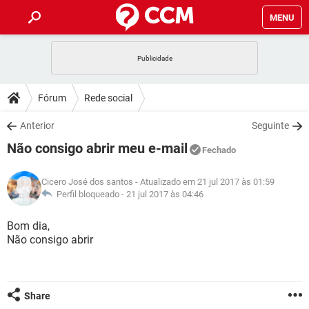
MENU
INÍCIO
JOGOS
WHATSAPP
DICAS
Fórum
Rede social
CELULAR
FACEBOOK
JOGOS
WHATSAPP
DOWNLOADS
Anterior
Seguinte
OUTLOOK
EXCEL
CELULAR
FACEBOOK
Não consigo abrir meu e-mail
INSTAGRAM
JOGOS
GMAIL
WHATSAPP
Fechado
FÓRUM
OUTLOOK
EXCEL
GUIA DE COMPRAS
CELULAR
FACEBOOK
Cicero José dos santos
- Atualizado em 21 jul 2017 às 01:59
INSTAGRAM
JOGOS
GMAIL
WHATSAPP
GLOSSÁRIO
Perfil bloqueado -
21 jul 2017 às 04:46
OUTLOOK
EXCEL
GUIA DE COMPRAS
CELULAR
FACEBOOK
INSTAGRAM
JOGOS
GMAIL
WHATSAPP
Bom dia,
OUTLOOK
EXCEL
Não consigo abrir
GUIA DE COMPRAS
CELULAR
FACEBOOK
INSTAGRAM
GMAIL
OUTLOOK
EXCEL
GUIA DE COMPRAS
INSTAGRAM
GMAIL
Share