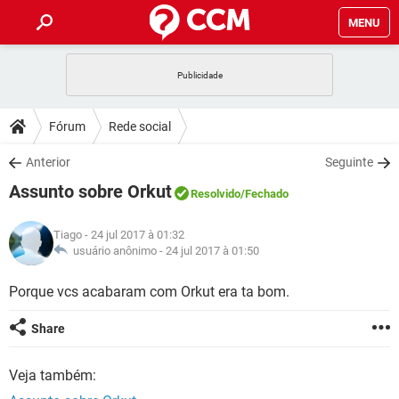
MENU
INÍCIO
JOGOS
WHATSAPP
DICAS
Fórum
Rede social
CELULAR
FACEBOOK
JOGOS
WHATSAPP
DOWNLOADS
Anterior
Seguinte
OUTLOOK
EXCEL
CELULAR
FACEBOOK
Assunto sobre Orkut
INSTAGRAM
JOGOS
GMAIL
WHATSAPP
Resolvido
/Fechado
FÓRUM
OUTLOOK
EXCEL
GUIA DE COMPRAS
CELULAR
FACEBOOK
Tiago
- 24 jul 2017 à 01:32
INSTAGRAM
JOGOS
GMAIL
WHATSAPP
GLOSSÁRIO
usuário anônimo -
24 jul 2017 à 01:50
OUTLOOK
EXCEL
GUIA DE COMPRAS
CELULAR
FACEBOOK
INSTAGRAM
JOGOS
GMAIL
WHATSAPP
Porque vcs acabaram com Orkut era ta bom.
OUTLOOK
EXCEL
GUIA DE COMPRAS
CELULAR
FACEBOOK
Share
INSTAGRAM
GMAIL
OUTLOOK
EXCEL
GUIA DE COMPRAS
Veja também:
INSTAGRAM
GMAIL