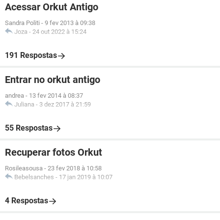
Acessar Orkut Antigo
Sandra Politi
-
9 fev 2013 à 09:38
Joza
-
24 out 2022 à 15:24
191 Respostas
Entrar no orkut antigo
andrea
-
13 fev 2014 à 08:37
Juliana
-
3 dez 2017 à 21:59
55 Respostas
Recuperar fotos Orkut
Rosileasousa
-
23 fev 2018 à 10:58
Bebelsanches
-
17 jan 2019 à 10:07
4 Respostas