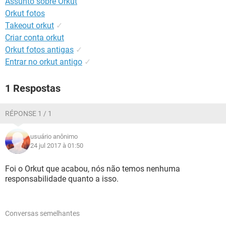
Assunto sobre Orkut
GUIA DE COMPRAS
Orkut fotos
Takeout orkut
✓
Criar conta orkut
Orkut fotos antigas
✓
Entrar no orkut antigo
✓
1 Respostas
RÉPONSE 1 / 1
usuário anônimo
24 jul 2017 à 01:50
Foi o Orkut que acabou, nós não temos nenhuma
responsabilidade quanto a isso.
Conversas semelhantes