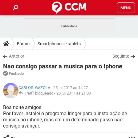
MENU
INÍCIO
JOGOS
WHATSAPP
DICAS
Fórum
Smartphones e tablets
CELULAR
FACEBOOK
JOGOS
WHATSAPP
DOWNLOADS
Anterior
Seguinte
OUTLOOK
EXCEL
CELULAR
FACEBOOK
Nao consigo passar a musica para o Iphone
INSTAGRAM
JOGOS
GMAIL
WHATSAPP
FÓRUM
OUTLOOK
EXCEL
Fechado
GUIA DE COMPRAS
CELULAR
FACEBOOK
INSTAGRAM
JOGOS
GMAIL
WHATSAPP
GLOSSÁRIO
OUTLOOK
CARLOS_GAZOLA
- 25 jul 2017 às 14:27
EXCEL
GUIA DE COMPRAS
CELULAR
FACEBOOK
Perfil bloqueado -
25 jul 2017 às 21:00
INSTAGRAM
JOGOS
GMAIL
WHATSAPP
OUTLOOK
EXCEL
Boa noite amigos
GUIA DE COMPRAS
CELULAR
FACEBOOK
Por favor instalei o programa Iringer para a instalação de
INSTAGRAM
GMAIL
musica no iphone, mas em um determinado passo não
OUTLOOK
EXCEL
GUIA DE COMPRAS
consigo avançar.
INSTAGRAM
GMAIL