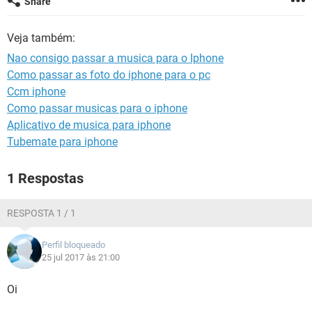
Share
GUIA DE COMPRAS
Veja também:
Nao consigo passar a musica para o Iphone
Como passar as foto do iphone para o pc
Ccm iphone
Como passar musicas para o iphone
Aplicativo de musica para iphone
Tubemate para iphone
1 Respostas
RESPOSTA 1 / 1
Perfil bloqueado
25 jul 2017 às 21:00
Oi