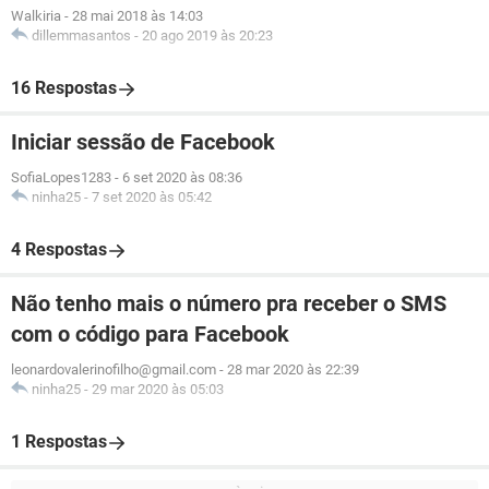
Walkiria
-
28 mai 2018 às 14:03
dillemmasantos
-
20 ago 2019 às 20:23
16 Respostas
Iniciar sessão de Facebook
SofiaLopes1283
-
6 set 2020 às 08:36
ninha25
-
7 set 2020 às 05:42
4 Respostas
Não tenho mais o número pra receber o SMS
com o código para Facebook
leonardovalerinofilho@gmail.com
-
28 mar 2020 às 22:39
ninha25
-
29 mar 2020 às 05:03
1 Respostas