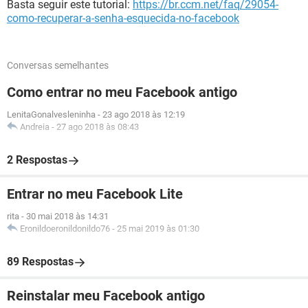
Basta seguir este tutorial:
https://br.ccm.net/faq/29054-
como-recuperar-a-senha-esquecida-no-facebook
Conversas semelhantes
Como entrar no meu Facebook antigo
LenitaGonalvesleninha
-
23 ago 2018 às 12:19
Andreia
-
27 ago 2018 às 08:43
2 Respostas
Entrar no meu Facebook Lite
rita
-
30 mai 2018 às 14:31
Eronildoeronildonildo76
-
25 mai 2019 às 01:30
89 Respostas
Reinstalar meu Facebook antigo