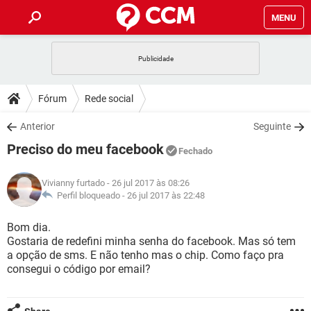
MENU
INÍCIO
JOGOS
WHATSAPP
DICAS
Fórum
Rede social
CELULAR
FACEBOOK
JOGOS
WHATSAPP
DOWNLOADS
Anterior
Seguinte
OUTLOOK
EXCEL
CELULAR
FACEBOOK
Preciso do meu facebook
INSTAGRAM
JOGOS
GMAIL
WHATSAPP
Fechado
FÓRUM
OUTLOOK
EXCEL
GUIA DE COMPRAS
CELULAR
FACEBOOK
Vivianny furtado
- 26 jul 2017 às 08:26
INSTAGRAM
JOGOS
GMAIL
WHATSAPP
GLOSSÁRIO
Perfil bloqueado -
26 jul 2017 às 22:48
OUTLOOK
EXCEL
GUIA DE COMPRAS
CELULAR
FACEBOOK
INSTAGRAM
JOGOS
GMAIL
WHATSAPP
Bom dia.
OUTLOOK
EXCEL
Gostaria de redefini minha senha do facebook. Mas só tem
GUIA DE COMPRAS
CELULAR
FACEBOOK
a opção de sms. E não tenho mas o chip. Como faço pra
INSTAGRAM
GMAIL
consegui o código por email?
OUTLOOK
EXCEL
GUIA DE COMPRAS
INSTAGRAM
GMAIL