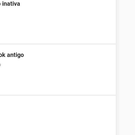
 inativa
ok antigo
9