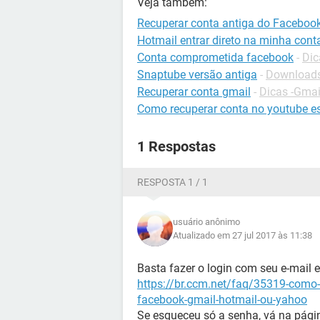
Veja também:
Recuperar conta antiga do Faceboo
Hotmail entrar direto na minha cont
Conta comprometida facebook
-
Dic
Snaptube versão antiga
-
Downloads
Recuperar conta gmail
-
Dicas -Gmai
Como recuperar conta no youtube e
1 Respostas
RESPOSTA 1 / 1
usuário anônimo
Atualizado em 27 jul 2017 às 11:38
Basta fazer o login com seu e-mail e
https://br.ccm.net/faq/35319-como-
facebook-gmail-hotmail-ou-yahoo
Se esqueceu só a senha, vá na págin