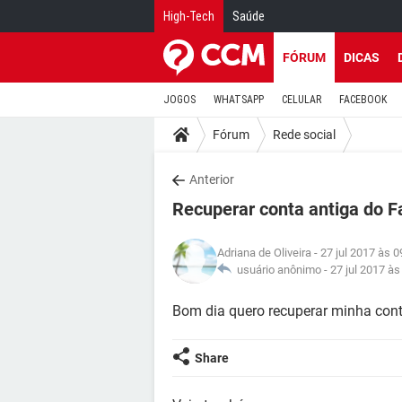
High-Tech
Saúde
FÓRUM
DICAS
JOGOS
WHATSAPP
CELULAR
FACEBOOK
Fórum
Rede social
Anterior
Recuperar conta antiga do 
Adriana de Oliveira
- 27 jul 2017 às 0
usuário anônimo -
27 jul 2017 às
Bom dia quero recuperar minha con
Share