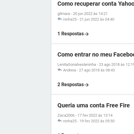
Como recuperar conta Yahoo
gilmara
-
20 jun 2022 às 14:21
ninha25
-
21 jun 2022 às 04:40
1 Respostas
Como entrar no meu Facebo
LenitaGonalvesleninha
-
23 ago 2018 às 12:1
Andreia
-
27 ago 2018 às 08:43
2 Respostas
Queria uma conta Free Fire
Zaca2006
-
17 fev 2022 às 13:14
ninha25
-
19 fev 2022 às 05:50