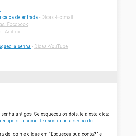
k
a caixa de entrada
-
Dicas -Hotmail
as -Facebook
 - Android
l
squeci a senha
-
Dicas -YouTube
 senha antigos. Se esqueceu os dois, leia esta dica:
recuperar-o-nome-de-usuario-ou-a-senha-do-
a de login e clique em “Esqueceu sua conta?” e