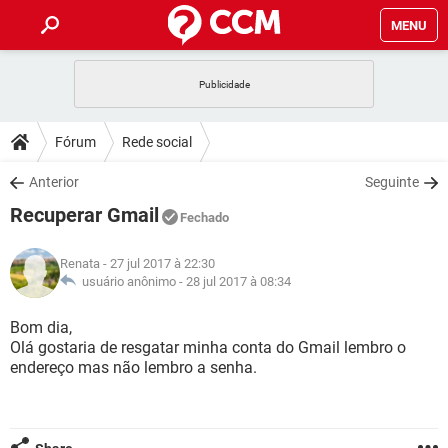
MENU
INÍCIO
JOGOS
WHATSAPP
DICAS
Fórum
Rede social
CELULAR
FACEBOOK
JOGOS
WHATSAPP
DOWNLOADS
Anterior
Seguinte
OUTLOOK
EXCEL
CELULAR
FACEBOOK
Recuperar Gmail
INSTAGRAM
JOGOS
GMAIL
WHATSAPP
Fechado
FÓRUM
OUTLOOK
EXCEL
GUIA DE COMPRAS
CELULAR
FACEBOOK
Renata
- 27 jul 2017 à 22:30
INSTAGRAM
JOGOS
GMAIL
WHATSAPP
GLOSSÁRIO
usuário anônimo -
28 jul 2017 à 08:34
OUTLOOK
EXCEL
GUIA DE COMPRAS
CELULAR
FACEBOOK
INSTAGRAM
JOGOS
GMAIL
WHATSAPP
Bom dia,
OUTLOOK
EXCEL
Olá gostaria de resgatar minha conta do Gmail lembro o
GUIA DE COMPRAS
CELULAR
FACEBOOK
endereço mas não lembro a senha.
INSTAGRAM
GMAIL
OUTLOOK
EXCEL
GUIA DE COMPRAS
INSTAGRAM
GMAIL