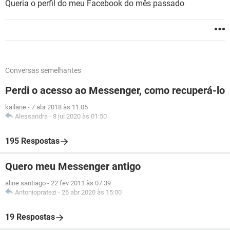
Queria o perfil do meu Facebook do mês passado
Conversas semelhantes
Perdi o acesso ao Messenger, como recuperá-lo
kailane
-
7 abr 2018 às 11:05
Alessandra
-
8 jul 2020 às 01:50
195 Respostas
Quero meu Messenger antigo
aline santiago
-
22 fev 2011 às 07:39
Antoniopratezi
-
26 abr 2020 às 15:00
19 Respostas