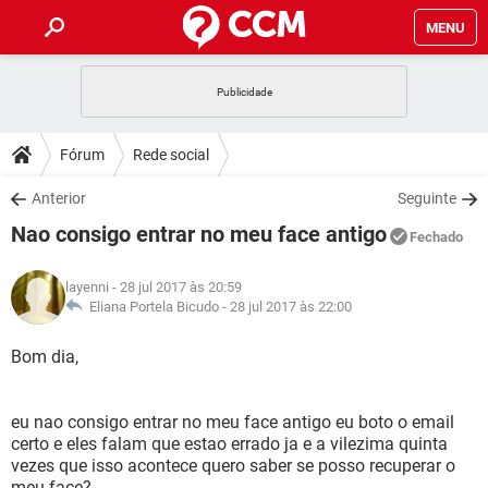
MENU
INÍCIO
JOGOS
WHATSAPP
DICAS
Fórum
Rede social
CELULAR
FACEBOOK
JOGOS
WHATSAPP
DOWNLOADS
Anterior
Seguinte
OUTLOOK
EXCEL
CELULAR
FACEBOOK
Nao consigo entrar no meu face antigo
INSTAGRAM
JOGOS
GMAIL
WHATSAPP
Fechado
FÓRUM
OUTLOOK
EXCEL
GUIA DE COMPRAS
CELULAR
FACEBOOK
layenni
- 28 jul 2017 às 20:59
INSTAGRAM
JOGOS
GMAIL
WHATSAPP
GLOSSÁRIO
Eliana Portela Bicudo -
28 jul 2017 às 22:00
OUTLOOK
EXCEL
GUIA DE COMPRAS
CELULAR
FACEBOOK
INSTAGRAM
JOGOS
GMAIL
WHATSAPP
Bom dia,
OUTLOOK
EXCEL
GUIA DE COMPRAS
CELULAR
FACEBOOK
INSTAGRAM
GMAIL
eu nao consigo entrar no meu face antigo eu boto o email
OUTLOOK
EXCEL
GUIA DE COMPRAS
certo e eles falam que estao errado ja e a vilezima quinta
INSTAGRAM
GMAIL
vezes que isso acontece quero saber se posso recuperar o
meu face?