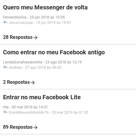
Quero meu Messenger de volta
fernandosilva
-
25 jun 2018 às 15:55
Jessicasouza
-
15 jun 2019 às 15:57
28 Respostas
Como entrar no meu Facebook antigo
LenitaGonalvesleninha
-
23 ago 2018 às 12:19
Andreia
-
27 ago 2018 às 08:43
2 Respostas
Entrar no meu Facebook Lite
rita
-
30 mai 2018 às 14:31
Eronildoeronildonildo76
-
25 mai 2019 às 01:30
89 Respostas