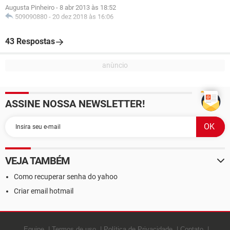
Augusta Pinheiro
-
8 abr 2013 às 18:52
509090880
-
20 dez 2018 às 16:06
43 Respostas
ASSINE NOSSA NEWSLETTER!
VEJA TAMBÉM
Como recuperar senha do yahoo
Criar email hotmail
Equipe
Termos de uso
Política de Privacidade
Contato