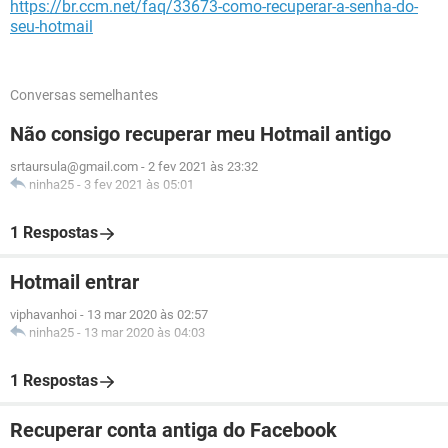
https://br.ccm.net/faq/33673-como-recuperar-a-senha-do-
seu-hotmail
Conversas semelhantes
Não consigo recuperar meu Hotmail antigo
srtaursula@gmail.com
-
2 fev 2021 às 23:32
ninha25
-
3 fev 2021 às 05:01
1 Respostas
Hotmail entrar
viphavanhoi
-
13 mar 2020 às 02:57
ninha25
-
13 mar 2020 às 04:03
1 Respostas
Recuperar conta antiga do Facebook