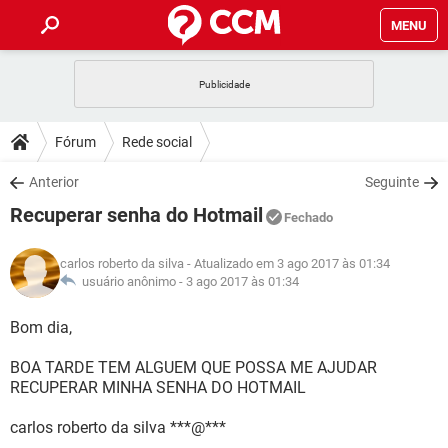
MENU
INÍCIO
JOGOS
WHATSAPP
DICAS
Fórum
Rede social
CELULAR
FACEBOOK
JOGOS
WHATSAPP
DOWNLOADS
Anterior
Seguinte
OUTLOOK
EXCEL
CELULAR
FACEBOOK
Recuperar senha do Hotmail
INSTAGRAM
JOGOS
GMAIL
WHATSAPP
Fechado
FÓRUM
OUTLOOK
EXCEL
GUIA DE COMPRAS
CELULAR
FACEBOOK
carlos roberto da silva
- Atualizado em 3 ago 2017 às 01:34
INSTAGRAM
JOGOS
GMAIL
WHATSAPP
GLOSSÁRIO
usuário anônimo -
3 ago 2017 às 01:34
OUTLOOK
EXCEL
GUIA DE COMPRAS
CELULAR
FACEBOOK
INSTAGRAM
JOGOS
GMAIL
WHATSAPP
Bom dia,
OUTLOOK
EXCEL
GUIA DE COMPRAS
CELULAR
FACEBOOK
BOA TARDE TEM ALGUEM QUE POSSA ME AJUDAR
INSTAGRAM
GMAIL
RECUPERAR MINHA SENHA DO HOTMAIL
OUTLOOK
EXCEL
GUIA DE COMPRAS
INSTAGRAM
GMAIL
carlos roberto da silva ***@***