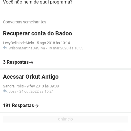
Você não nem de qual programa?
Conversas semelhantes
Recuperar conta do Badoo
LevyBelisiodeMelo
-
5 ago 2018 às 13:14
WilsonMartinsDaSilva
-
19 mar 2020 às 18:53
3 Respostas
Acessar Orkut Antigo
Sandra Politi
-
9 fev 2013 às 09:38
Joza
-
24 out 2022 às 15:24
191 Respostas