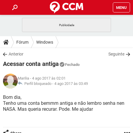
MENU
INÍCIO
JOGOS
WHATSAPP
DICAS
Fórum
Windows
CELULAR
FACEBOOK
JOGOS
WHATSAPP
DOWNLOADS
Anterior
Seguinte
OUTLOOK
EXCEL
CELULAR
FACEBOOK
Acessar conta antiga
INSTAGRAM
JOGOS
GMAIL
WHATSAPP
Fechado
FÓRUM
OUTLOOK
EXCEL
GUIA DE COMPRAS
CELULAR
FACEBOOK
Marilia
- 4 ago 2017 às 02:01
INSTAGRAM
JOGOS
GMAIL
WHATSAPP
GLOSSÁRIO
Perfil bloqueado -
4 ago 2017 às 03:49
OUTLOOK
EXCEL
GUIA DE COMPRAS
CELULAR
FACEBOOK
INSTAGRAM
JOGOS
GMAIL
WHATSAPP
Bom dia,
OUTLOOK
EXCEL
Tenho uma conta bemmm antiga e não lembro senha nen
GUIA DE COMPRAS
CELULAR
FACEBOOK
NASA. Mas queria recurar. Pode. Me ajudar
INSTAGRAM
GMAIL
OUTLOOK
EXCEL
GUIA DE COMPRAS
INSTAGRAM
GMAIL