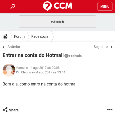
MENU
INÍCIO
JOGOS
WHATSAPP
DICAS
Fórum
Rede social
CELULAR
FACEBOOK
JOGOS
WHATSAPP
DOWNLOADS
Anterior
Seguinte
OUTLOOK
EXCEL
CELULAR
FACEBOOK
Entrar na conta do Hotmail
INSTAGRAM
JOGOS
GMAIL
WHATSAPP
Fechado
FÓRUM
OUTLOOK
EXCEL
GUIA DE COMPRAS
CELULAR
FACEBOOK
Marcello
- 4 ago 2017 às 09:08
INSTAGRAM
JOGOS
GMAIL
WHATSAPP
GLOSSÁRIO
Cleonice -
4 ago 2017 às 13:44
OUTLOOK
EXCEL
GUIA DE COMPRAS
CELULAR
FACEBOOK
INSTAGRAM
JOGOS
GMAIL
WHATSAPP
Bom dia, como entro na conta do hotmai
OUTLOOK
EXCEL
GUIA DE COMPRAS
CELULAR
FACEBOOK
INSTAGRAM
GMAIL
OUTLOOK
EXCEL
GUIA DE COMPRAS
INSTAGRAM
GMAIL
Share