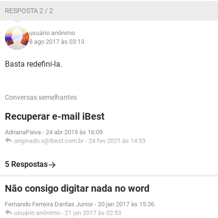
RESPOSTA 2 / 2
usuário anônimo
8 ago 2017 às 03:13
Basta redefini-la.
Conversas semelhantes
Recuperar e-mail iBest
AdrianaPaiva
-
24 abr 2019 às 16:09
originado.x@ibest.com.br
-
24 fev 2021 às 14:53
5 Respostas
Não consigo digitar nada no word
Fernando Ferreira Dantas Junior
-
20 jan 2017 às 15:36
usuário anônimo
-
21 jan 2017 às 02:53