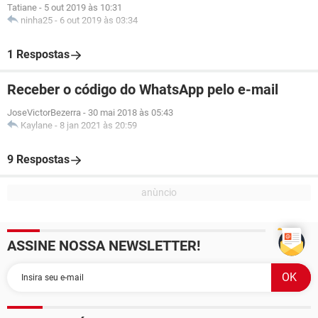
Tatiane
-
5 out 2019 às 10:31
ninha25
-
6 out 2019 às 03:34
1 Respostas
Receber o código do WhatsApp pelo e-mail
JoseVictorBezerra
-
30 mai 2018 às 05:43
Kaylane
-
8 jan 2021 às 20:59
9 Respostas
ASSINE NOSSA NEWSLETTER!