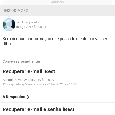
RESPOSTA 2 / 2
Perfil bloqueado
10 ago 2017 às 05:01
Sem nenhuma informação que possa te identificar vai ser
difícil.
Conversas semelhantes
Recuperar e-mail iBest
AdrianaPaiva
-
24 abr 2019 às 16:09
originado.x@ibest.com.br
-
24 fev 2021 às 14:53
5 Respostas
Recuperar e-mail e senha iBest