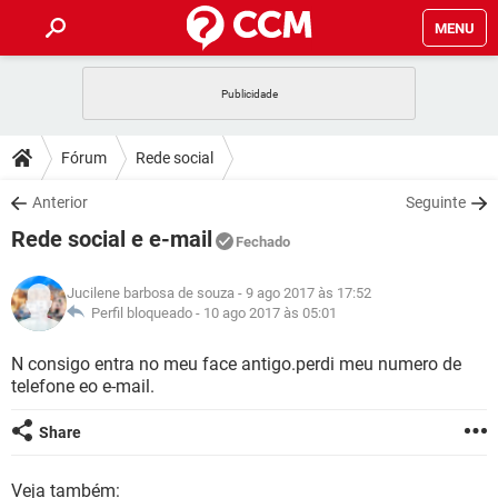
MENU
INÍCIO
JOGOS
WHATSAPP
DICAS
Fórum
Rede social
CELULAR
FACEBOOK
JOGOS
WHATSAPP
DOWNLOADS
Anterior
Seguinte
OUTLOOK
EXCEL
CELULAR
FACEBOOK
Rede social e e-mail
INSTAGRAM
JOGOS
GMAIL
WHATSAPP
Fechado
FÓRUM
OUTLOOK
EXCEL
GUIA DE COMPRAS
CELULAR
FACEBOOK
Jucilene barbosa de souza
- 9 ago 2017 às 17:52
INSTAGRAM
JOGOS
GMAIL
WHATSAPP
GLOSSÁRIO
Perfil bloqueado -
10 ago 2017 às 05:01
OUTLOOK
EXCEL
GUIA DE COMPRAS
CELULAR
FACEBOOK
INSTAGRAM
JOGOS
GMAIL
WHATSAPP
N consigo entra no meu face antigo.perdi meu numero de
OUTLOOK
EXCEL
telefone eo e-mail.
GUIA DE COMPRAS
CELULAR
FACEBOOK
INSTAGRAM
GMAIL
OUTLOOK
EXCEL
Share
GUIA DE COMPRAS
INSTAGRAM
GMAIL
Veja também: