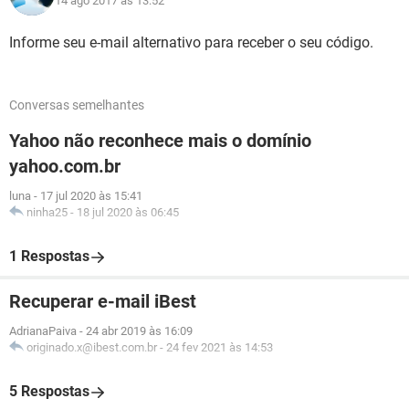
14 ago 2017 às 13:52
Informe seu e-mail alternativo para receber o seu código.
Conversas semelhantes
Yahoo não reconhece mais o domínio
yahoo.com.br
luna
-
17 jul 2020 às 15:41
ninha25
-
18 jul 2020 às 06:45
1 Respostas
Recuperar e-mail iBest
AdrianaPaiva
-
24 abr 2019 às 16:09
originado.x@ibest.com.br
-
24 fev 2021 às 14:53
5 Respostas