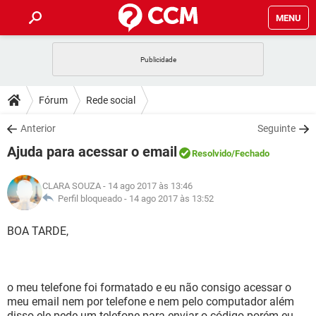
MENU
INÍCIO
JOGOS
WHATSAPP
DICAS
Fórum
Rede social
CELULAR
FACEBOOK
JOGOS
WHATSAPP
DOWNLOADS
Anterior
Seguinte
OUTLOOK
EXCEL
CELULAR
FACEBOOK
Ajuda para acessar o email
INSTAGRAM
JOGOS
GMAIL
WHATSAPP
Resolvido
/Fechado
FÓRUM
OUTLOOK
EXCEL
GUIA DE COMPRAS
CELULAR
FACEBOOK
CLARA SOUZA
- 14 ago 2017 às 13:46
INSTAGRAM
JOGOS
GMAIL
WHATSAPP
GLOSSÁRIO
Perfil bloqueado -
14 ago 2017 às 13:52
OUTLOOK
EXCEL
GUIA DE COMPRAS
CELULAR
FACEBOOK
INSTAGRAM
JOGOS
GMAIL
WHATSAPP
BOA TARDE,
OUTLOOK
EXCEL
GUIA DE COMPRAS
CELULAR
FACEBOOK
INSTAGRAM
GMAIL
OUTLOOK
EXCEL
GUIA DE COMPRAS
o meu telefone foi formatado e eu não consigo acessar o
INSTAGRAM
GMAIL
meu email nem por telefone e nem pelo computador além
disso ele pede um telefone para enviar o código porém eu