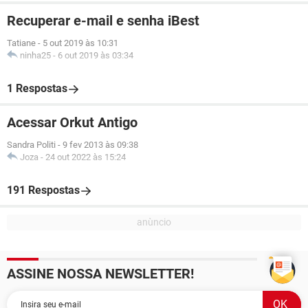
Recuperar e-mail e senha iBest
Tatiane
-
5 out 2019 às 10:31
ninha25
-
6 out 2019 às 03:34
1 Respostas
Acessar Orkut Antigo
Sandra Politi
-
9 fev 2013 às 09:38
Joza
-
24 out 2022 às 15:24
191 Respostas
ASSINE NOSSA NEWSLETTER!