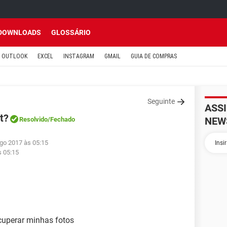
DOWNLOADS
GLOSSÁRIO
OUTLOOK
EXCEL
INSTAGRAM
GMAIL
GUIA DE COMPRAS
Seguinte
ASS
t?
NEW
Resolvido
/Fechado
ago 2017 às 05:15
s 05:15
cuperar minhas fotos