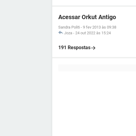
Acessar Orkut Antigo
Sandra Politi
-
9 fev 2013 às 09:38
Joza
-
24 out 2022 às 15:24
191 Respostas