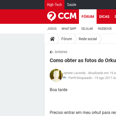
High-Tech
Saúde
FÓRUM
DICAS
JOGOS
WHATSAPP
CELULAR
FACEBOOK
Fórum
Rede social
Anterior
Como obter as fotos do Orku
Janete Lacerda
- Atualizado em 19 
Perfil bloqueado -
19 ago 2017 à
Boa tarde
Preciso entrar em meu orkut para re