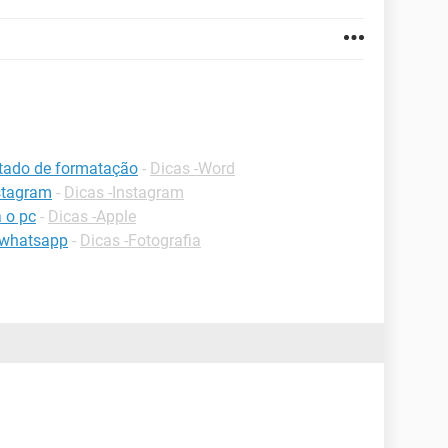
ltado de formatação
-
Dicas -Word
stagram
-
Dicas -Instagram
 o pc
-
Dicas -Apple
 whatsapp
-
Dicas -Fotografia