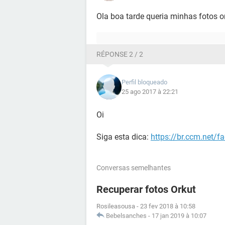
Ola boa tarde queria minhas fotos o
RÉPONSE 2 / 2
Perfil bloqueado
25 ago 2017 à 22:21
Oi
Siga esta dica:
https://br.ccm.net/f
Conversas semelhantes
Recuperar fotos Orkut
Rosileasousa
-
23 fev 2018 à 10:58
Bebelsanches
-
17 jan 2019 à 10:07