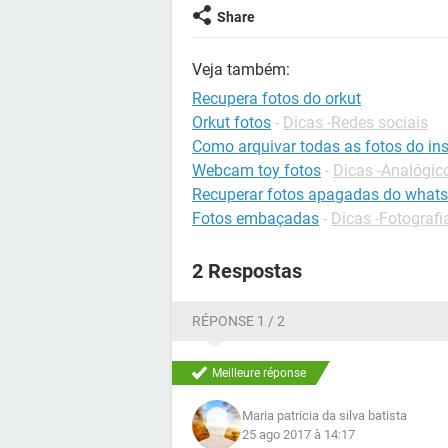
Share
Veja também:
Recupera fotos do orkut
Orkut fotos
-
Dicas -Redes sociais
Como arquivar todas as fotos do in
Webcam toy fotos
-
Dicas -Analógico
Recuperar fotos apagadas do what
Fotos embaçadas
-
Dicas -Fotografi
2 Respostas
RÉPONSE 1 / 2
Meilleure réponse
Maria patricia da silva batista
25 ago 2017 à 14:17