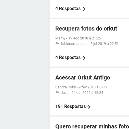
4 Respostas
Recupera fotos do orkut
Mamy
-
19 ago 2018 à 21:25
fabianamarques
-
5 jul 2019 à 22:51
4 Respostas
Acessar Orkut Antigo
Sandra Politi
-
9 fev 2013 à 09:38
Joza
-
24 out 2022 à 15:24
191 Respostas
Quero recuperar minhas foto