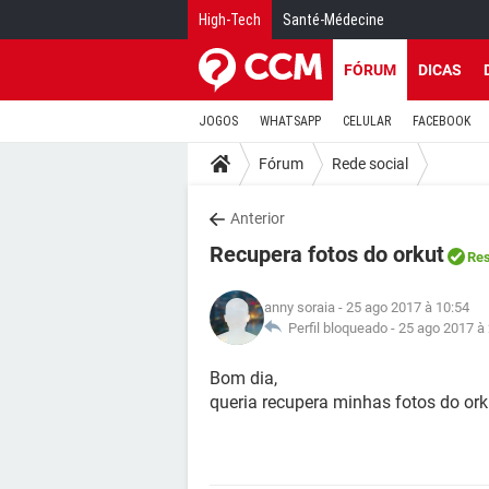
High-Tech
Santé-Médecine
FÓRUM
DICAS
JOGOS
WHATSAPP
CELULAR
FACEBOOK
Fórum
Rede social
Anterior
Recupera fotos do orkut
Res
anny soraia
- 25 ago 2017 à 10:54
Perfil bloqueado -
25 ago 2017 à
Bom dia,
queria recupera minhas fotos do ork