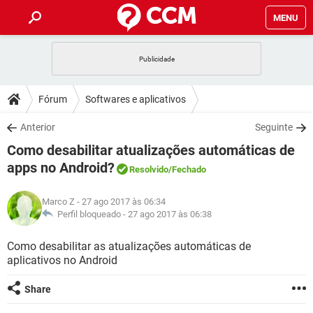
MENU
INÍCIO
JOGOS
WHATSAPP
DICAS
Fórum
Softwares e aplicativos
CELULAR
FACEBOOK
JOGOS
WHATSAPP
DOWNLOADS
Anterior
Seguinte
OUTLOOK
EXCEL
CELULAR
FACEBOOK
Como desabilitar atualizações automáticas de
INSTAGRAM
JOGOS
GMAIL
WHATSAPP
FÓRUM
OUTLOOK
EXCEL
apps no Android?
Resolvido
/Fechado
GUIA DE COMPRAS
CELULAR
FACEBOOK
INSTAGRAM
JOGOS
GMAIL
WHATSAPP
GLOSSÁRIO
OUTLOOK
EXCEL
Marco Z
- 27 ago 2017 às 06:34
GUIA DE COMPRAS
CELULAR
FACEBOOK
Perfil bloqueado -
27 ago 2017 às 06:38
INSTAGRAM
JOGOS
GMAIL
WHATSAPP
OUTLOOK
EXCEL
Como desabilitar as atualizações automáticas de
GUIA DE COMPRAS
CELULAR
FACEBOOK
INSTAGRAM
GMAIL
aplicativos no Android
OUTLOOK
EXCEL
GUIA DE COMPRAS
Share
INSTAGRAM
GMAIL