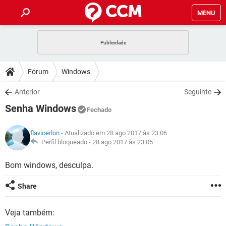
MENU
INÍCIO
JOGOS
WHATSAPP
DICAS
Fórum
Windows
CELULAR
FACEBOOK
JOGOS
WHATSAPP
DOWNLOADS
Anterior
Seguinte
OUTLOOK
EXCEL
CELULAR
FACEBOOK
Senha Windows
INSTAGRAM
JOGOS
GMAIL
WHATSAPP
Fechado
FÓRUM
OUTLOOK
EXCEL
GUIA DE COMPRAS
CELULAR
FACEBOOK
flavioerlon
- Atualizado em 28 ago 2017 às 23:06
INSTAGRAM
JOGOS
GMAIL
WHATSAPP
GLOSSÁRIO
Perfil bloqueado -
28 ago 2017 às 23:05
OUTLOOK
EXCEL
GUIA DE COMPRAS
CELULAR
FACEBOOK
INSTAGRAM
JOGOS
GMAIL
WHATSAPP
Bom windows, desculpa.
OUTLOOK
EXCEL
GUIA DE COMPRAS
CELULAR
FACEBOOK
Share
INSTAGRAM
GMAIL
OUTLOOK
EXCEL
GUIA DE COMPRAS
Veja também:
INSTAGRAM
GMAIL