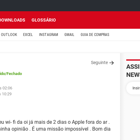
DOWNLOADS
GLOSSÁRIO
OUTLOOK
EXCEL
INSTAGRAM
GMAIL
GUIA DE COMPRAS
Seguinte
ASS
NEW
ido
/Fechado
s 02:06
s 10:29
i- fi da oi já mais de 2 dias o Apple fora do ar .
minha opinião . É uma missão impossível . Bom dia