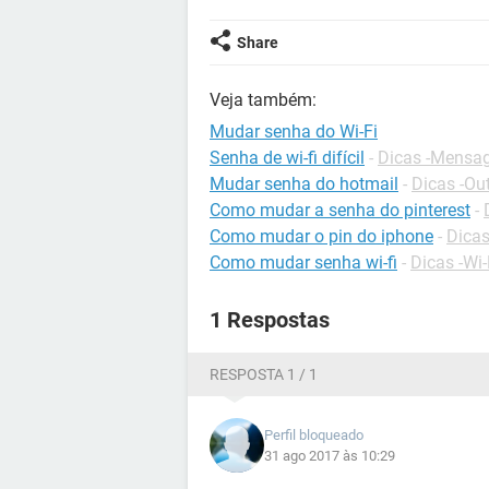
Share
Veja também:
Mudar senha do Wi-Fi
Senha de wi-fi difícil
-
Dicas -Mensag
Mudar senha do hotmail
-
Dicas -Ou
Como mudar a senha do pinterest
-
Como mudar o pin do iphone
-
Dicas
Como mudar senha wi-fi
-
Dicas -Wi-
1 Respostas
RESPOSTA 1 / 1
Perfil bloqueado
31 ago 2017 às 10:29