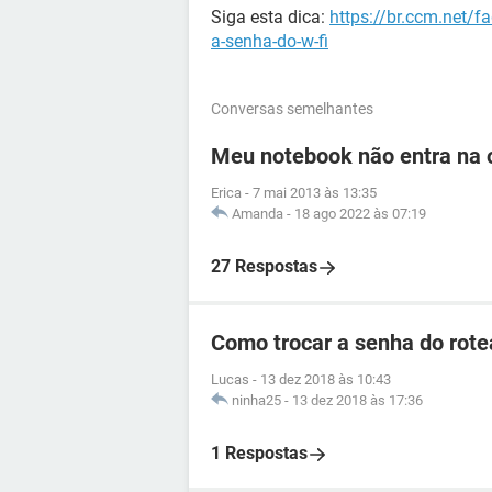
Siga esta dica:
https://br.ccm.net/fa
a-senha-do-w-fi
Conversas semelhantes
Meu notebook não entra na o
Erica
-
7 mai 2013 às 13:35
Amanda
-
18 ago 2022 às 07:19
27 Respostas
Como trocar a senha do rotea
Lucas
-
13 dez 2018 às 10:43
ninha25
-
13 dez 2018 às 17:36
1 Respostas