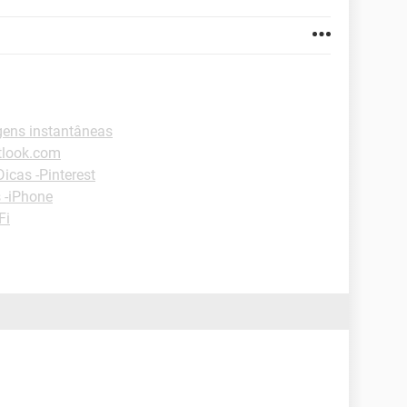
ens instantâneas
tlook.com
Dicas -Pinterest
 -iPhone
Fi