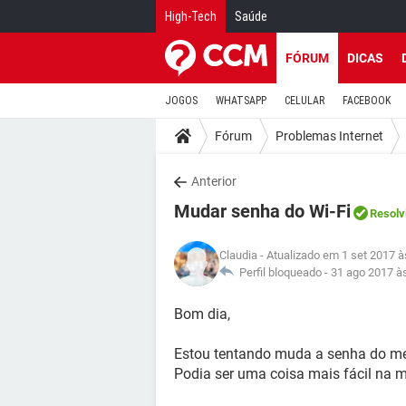
High-Tech
Saúde
FÓRUM
DICAS
JOGOS
WHATSAPP
CELULAR
FACEBOOK
Fórum
Problemas Internet
Anterior
Mudar senha do Wi-Fi
Resolv
Claudia
- Atualizado em 1 set 2017 à
Perfil bloqueado -
31 ago 2017 à
Bom dia,
Estou tentando muda a senha do meu w
Podia ser uma coisa mais fácil na 