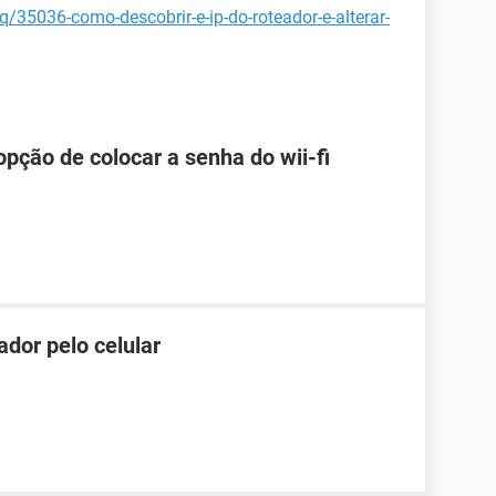
q/35036-como-descobrir-e-ip-do-roteador-e-alterar-
pção de colocar a senha do wii-fi
dor pelo celular