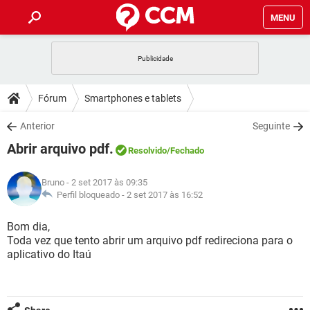
MENU
INÍCIO
JOGOS
WHATSAPP
DICAS
Fórum
Smartphones e tablets
CELULAR
FACEBOOK
JOGOS
WHATSAPP
DOWNLOADS
Anterior
Seguinte
OUTLOOK
EXCEL
CELULAR
FACEBOOK
Abrir arquivo pdf.
INSTAGRAM
JOGOS
GMAIL
WHATSAPP
Resolvido
/Fechado
FÓRUM
OUTLOOK
EXCEL
GUIA DE COMPRAS
CELULAR
FACEBOOK
Bruno
- 2 set 2017 às 09:35
INSTAGRAM
JOGOS
GMAIL
WHATSAPP
GLOSSÁRIO
Perfil bloqueado -
2 set 2017 às 16:52
OUTLOOK
EXCEL
GUIA DE COMPRAS
CELULAR
FACEBOOK
INSTAGRAM
JOGOS
GMAIL
WHATSAPP
Bom dia,
OUTLOOK
EXCEL
Toda vez que tento abrir um arquivo pdf redireciona para o
GUIA DE COMPRAS
CELULAR
FACEBOOK
aplicativo do Itaú
INSTAGRAM
GMAIL
OUTLOOK
EXCEL
GUIA DE COMPRAS
INSTAGRAM
GMAIL