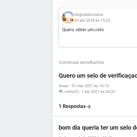
Reginaldosoares
20 abr 2018 às 15:22
Quero obter um celo
Conversas semelhantes
Quero um selo de verificaça
rhuan
-
31 mar 2021 às 14:15
ninha25
-
1 abr 2021 às 04:32
1 Respostas
bom dia queria ter um selo 