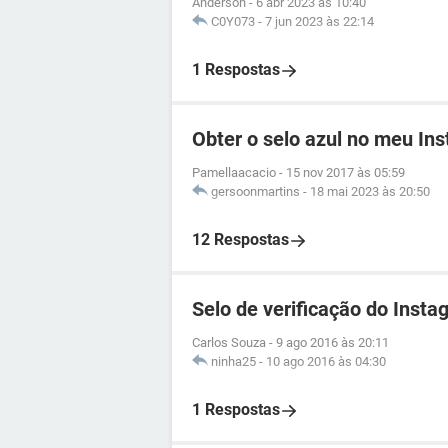
Anderson
-
6 abr 2023 às 10:40
C0Y073
-
7 jun 2023 às 22:14
1 Respostas
Obter o selo azul no meu In
Pamellaacacio
-
15 nov 2017 às 05:59
gersoonmartins
-
18 mai 2023 às 20:50
12 Respostas
Selo de verificação do Insta
Carlos Souza
-
9 ago 2016 às 20:11
ninha25
-
10 ago 2016 às 04:30
1 Respostas