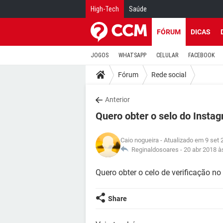
High-Tech
Saúde
FÓRUM
DICAS
JOGOS
WHATSAPP
CELULAR
FACEBOOK
Fórum
Rede social
Anterior
Quero obter o selo do Insta
Caio nogueira
- Atualizado em 9 set 
Reginaldosoares -
20 abr 2018 à
Quero obter o celo de verificação 
Share