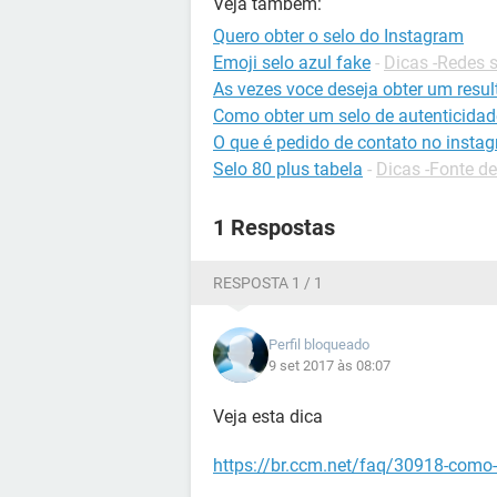
Veja também:
Quero obter o selo do Instagram
Emoji selo azul fake
-
Dicas -Redes s
As vezes voce deseja obter um resu
Como obter um selo de autenticidad
O que é pedido de contato no insta
Selo 80 plus tabela
-
Dicas -Fonte d
1 Respostas
RESPOSTA 1 / 1
Perfil bloqueado
9 set 2017 às 08:07
Veja esta dica
https://br.ccm.net/faq/30918-como-