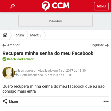
MENU
INÍCIO
JOGOS
WHATSAPP
DICAS
Fórum
MacOS
CELULAR
FACEBOOK
JOGOS
WHATSAPP
DOWNLOADS
Anterior
Seguinte
OUTLOOK
EXCEL
CELULAR
FACEBOOK
Recupera minha senha do meu Facebook
INSTAGRAM
JOGOS
GMAIL
WHATSAPP
FÓRUM
OUTLOOK
EXCEL
Resolvido
/Fechado
GUIA DE COMPRAS
CELULAR
FACEBOOK
INSTAGRAM
JOGOS
GMAIL
WHATSAPP
GLOSSÁRIO
OUTLOOK
wilson barroso
- Atualizado em 9 set 2017 às 13:30
EXCEL
GUIA DE COMPRAS
CELULAR
FACEBOOK
Perfil bloqueado -
9 set 2017 às 13:31
INSTAGRAM
JOGOS
GMAIL
WHATSAPP
OUTLOOK
EXCEL
Quero recupera minha cenha do meu facebook que eu não
GUIA DE COMPRAS
CELULAR
FACEBOOK
consigo mais entra
INSTAGRAM
GMAIL
OUTLOOK
EXCEL
GUIA DE COMPRAS
Share
INSTAGRAM
GMAIL