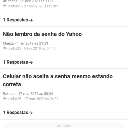
Atumane
-
26 nov 2020 às 11:38
ninha25
-
27 nov 2020 às 05:05
1 Respostas
Não lembro da senha do Yahoo
Mariza
-
4 fev 2019 às 21:53
ninha25
-
5 fev 2019 às 04:45
1 Respostas
Celular não aceita a senha mesmo estando
correta
Rafaela
-
17 mar 2022 às 00:34
ninha25
-
17 mar 2022 às 06:33
1 Respostas