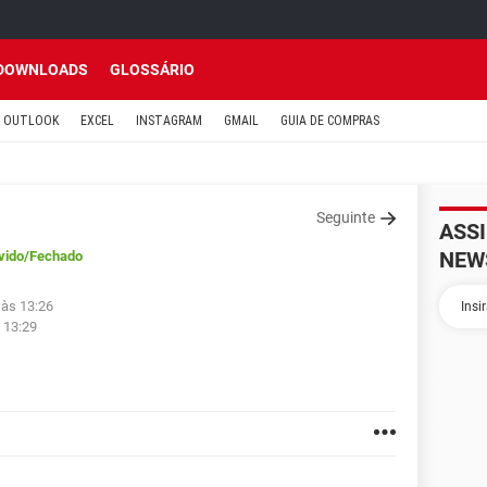
DOWNLOADS
GLOSSÁRIO
OUTLOOK
EXCEL
INSTAGRAM
GMAIL
GUIA DE COMPRAS
Seguinte
ASS
NEW
vido
/Fechado
 às 13:26
 13:29