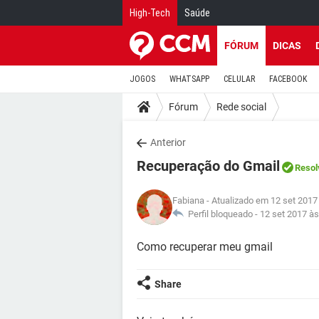
High-Tech
Saúde
FÓRUM
DICAS
JOGOS
WHATSAPP
CELULAR
FACEBOOK
Fórum
Rede social
Anterior
Recuperação do Gmail
Resol
Fabiana
- Atualizado em 12 set 2017
Perfil bloqueado -
12 set 2017 às
Como recuperar meu gmail
Share