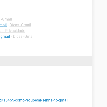
 -Gmail
mail
-
Dicas -Gmail
as -Privacidade
 gmail
-
Dicas -Gmail
faq/16455-como-recuperar-senha-no-gmail