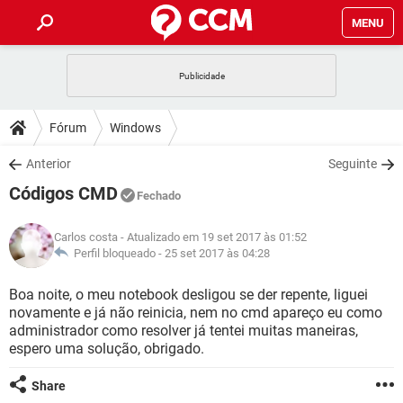
MENU
INÍCIO
JOGOS
WHATSAPP
DICAS
Fórum
Windows
CELULAR
FACEBOOK
JOGOS
WHATSAPP
DOWNLOADS
Anterior
Seguinte
OUTLOOK
EXCEL
CELULAR
FACEBOOK
Códigos CMD
INSTAGRAM
JOGOS
GMAIL
WHATSAPP
Fechado
FÓRUM
OUTLOOK
EXCEL
GUIA DE COMPRAS
CELULAR
FACEBOOK
Carlos costa
- Atualizado em 19 set 2017 às 01:52
INSTAGRAM
JOGOS
GMAIL
WHATSAPP
GLOSSÁRIO
Perfil bloqueado -
25 set 2017 às 04:28
OUTLOOK
EXCEL
GUIA DE COMPRAS
CELULAR
FACEBOOK
INSTAGRAM
JOGOS
GMAIL
WHATSAPP
Boa noite, o meu notebook desligou se der repente, liguei
OUTLOOK
EXCEL
novamente e já não reinicia, nem no cmd apareço eu como
GUIA DE COMPRAS
CELULAR
FACEBOOK
administrador como resolver já tentei muitas maneiras,
INSTAGRAM
GMAIL
espero uma solução, obrigado.
OUTLOOK
EXCEL
GUIA DE COMPRAS
INSTAGRAM
GMAIL
Share