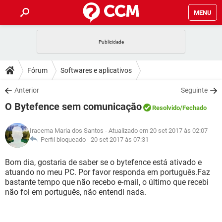
MENU
INÍCIO
JOGOS
WHATSAPP
DICAS
Fórum
Softwares e aplicativos
CELULAR
FACEBOOK
JOGOS
WHATSAPP
DOWNLOADS
Anterior
Seguinte
OUTLOOK
EXCEL
CELULAR
FACEBOOK
O Bytefence sem comunicação
INSTAGRAM
JOGOS
GMAIL
WHATSAPP
Resolvido
/Fechado
FÓRUM
OUTLOOK
EXCEL
GUIA DE COMPRAS
CELULAR
FACEBOOK
Iracema Maria dos Santos
- Atualizado em 20 set 2017 às 02:07
INSTAGRAM
JOGOS
GMAIL
WHATSAPP
GLOSSÁRIO
Perfil bloqueado -
20 set 2017 às 07:31
OUTLOOK
EXCEL
GUIA DE COMPRAS
CELULAR
FACEBOOK
INSTAGRAM
JOGOS
GMAIL
WHATSAPP
Bom dia, gostaria de saber se o bytefence está ativado e
OUTLOOK
EXCEL
atuando no meu PC. Por favor responda em português.Faz
GUIA DE COMPRAS
CELULAR
FACEBOOK
bastante tempo que não recebo e-mail, o último que recebi
INSTAGRAM
GMAIL
não foi em português, não entendi nada.
OUTLOOK
EXCEL
GUIA DE COMPRAS
INSTAGRAM
GMAIL