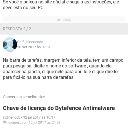
Se você o baixou no site oficial e seguiu as instruções, ele
deve esta no seu PC.
RESPOSTA 2 / 2
Perfil bloqueado
20 set 2017 às 07:31
Na barra de tarefas, margem inferior da tela, tem um campo
para pesquisa, digite o nome do software , quando ele
aparecer na janela, clique nele para abri-lo e clique direito
para fixá-lo na sua narra de tarefas.
Conversas semelhantes
Chave de licença do Bytefence Antimalware
sidinei.ccb
-
12 jul 2017 às 10:17
sidinei.ccb
-
12 jul 2017 às 21:53