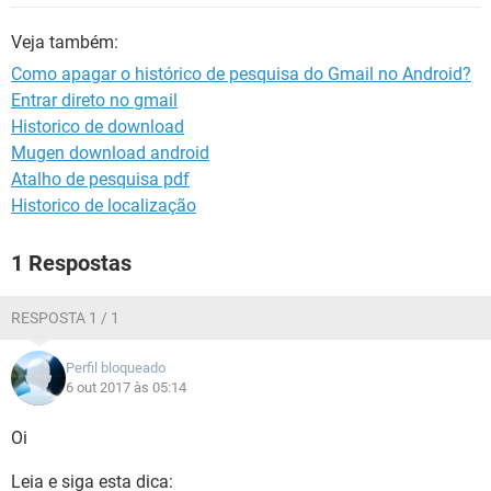
GUIA DE COMPRAS
Veja também:
Como apagar o histórico de pesquisa do Gmail no Android?
Entrar direto no gmail
Historico de download
Mugen download android
Atalho de pesquisa pdf
Historico de localização
1 Respostas
RESPOSTA 1 / 1
Perfil bloqueado
6 out 2017 às 05:14
Oi
Leia e siga esta dica: