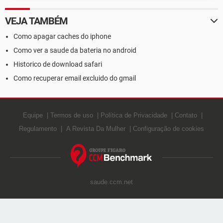
VEJA TAMBÉM
Como apagar caches do iphone
Como ver a saude da bateria no android
Historico de download safari
Como recuperar email excluido do gmail
Equipe
Termos de uso
Política de Privacidade
Contato
Regulamento
A Revista Da Mulher
Configuração de cookies
saude.ccm.net