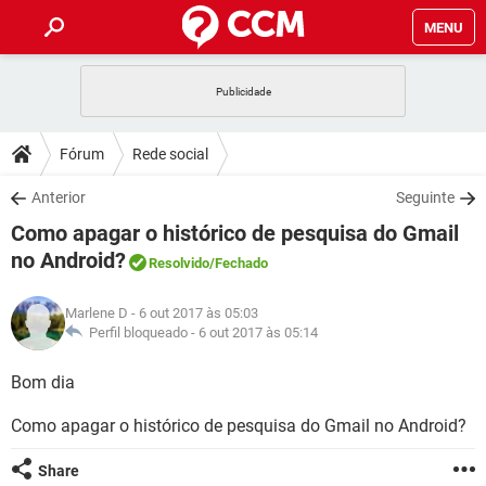
MENU
INÍCIO
JOGOS
WHATSAPP
DICAS
Fórum
Rede social
CELULAR
FACEBOOK
JOGOS
WHATSAPP
DOWNLOADS
Anterior
Seguinte
OUTLOOK
EXCEL
CELULAR
FACEBOOK
Como apagar o histórico de pesquisa do Gmail
INSTAGRAM
JOGOS
GMAIL
WHATSAPP
FÓRUM
OUTLOOK
EXCEL
no Android?
Resolvido
/Fechado
GUIA DE COMPRAS
CELULAR
FACEBOOK
INSTAGRAM
JOGOS
GMAIL
WHATSAPP
GLOSSÁRIO
OUTLOOK
EXCEL
Marlene D
- 6 out 2017 às 05:03
GUIA DE COMPRAS
CELULAR
FACEBOOK
Perfil bloqueado -
6 out 2017 às 05:14
INSTAGRAM
JOGOS
GMAIL
WHATSAPP
OUTLOOK
EXCEL
Bom dia
GUIA DE COMPRAS
CELULAR
FACEBOOK
INSTAGRAM
GMAIL
OUTLOOK
EXCEL
Como apagar o histórico de pesquisa do Gmail no Android?
GUIA DE COMPRAS
INSTAGRAM
GMAIL
Share