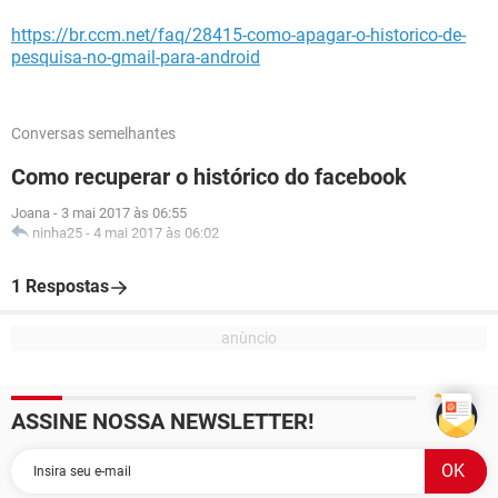
https://br.ccm.net/faq/28415-como-apagar-o-historico-de-
pesquisa-no-gmail-para-android
Conversas semelhantes
Como recuperar o histórico do facebook
Joana
-
3 mai 2017 às 06:55
ninha25
-
4 mai 2017 às 06:02
1 Respostas
ASSINE NOSSA NEWSLETTER!