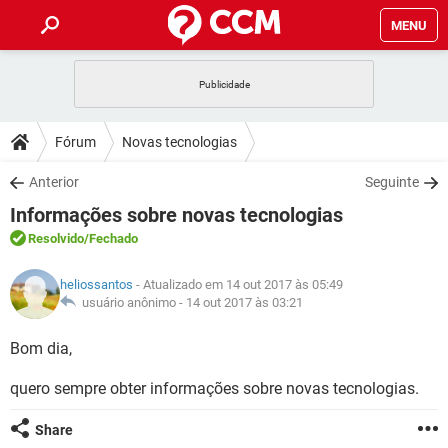
MENU
INÍCIO
JOGOS
WHATSAPP
DICAS
Fórum
Novas tecnologias
CELULAR
FACEBOOK
JOGOS
WHATSAPP
DOWNLOADS
Anterior
Seguinte
OUTLOOK
EXCEL
CELULAR
FACEBOOK
Informações sobre novas tecnologias
INSTAGRAM
JOGOS
GMAIL
WHATSAPP
FÓRUM
OUTLOOK
EXCEL
Resolvido
/Fechado
GUIA DE COMPRAS
CELULAR
FACEBOOK
INSTAGRAM
JOGOS
GMAIL
WHATSAPP
GLOSSÁRIO
OUTLOOK
heliossantos
- Atualizado em 14 out 2017 às 05:49
EXCEL
GUIA DE COMPRAS
CELULAR
FACEBOOK
usuário anônimo -
14 out 2017 às 03:21
INSTAGRAM
JOGOS
GMAIL
WHATSAPP
OUTLOOK
EXCEL
Bom dia,
GUIA DE COMPRAS
CELULAR
FACEBOOK
INSTAGRAM
GMAIL
quero sempre obter informações sobre novas tecnologias.
OUTLOOK
EXCEL
GUIA DE COMPRAS
INSTAGRAM
GMAIL
Share