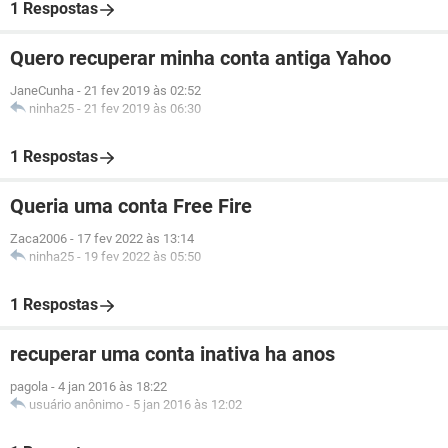
1 Respostas
Quero recuperar minha conta antiga Yahoo
JaneCunha
-
21 fev 2019 às 02:52
ninha25
-
21 fev 2019 às 06:30
1 Respostas
Queria uma conta Free Fire
Zaca2006
-
17 fev 2022 às 13:14
ninha25
-
19 fev 2022 às 05:50
1 Respostas
recuperar uma conta inativa ha anos
pagola
-
4 jan 2016 às 18:22
usuário anônimo
-
5 jan 2016 às 12:02