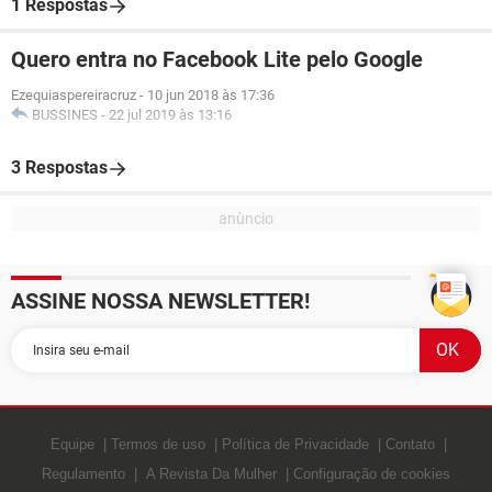
1 Respostas
Quero entra no Facebook Lite pelo Google
Ezequiaspereiracruz
-
10 jun 2018 às 17:36
BUSSINES
-
22 jul 2019 às 13:16
3 Respostas
ASSINE NOSSA NEWSLETTER!
Equipe
Termos de uso
Política de Privacidade
Contato
Regulamento
A Revista Da Mulher
Configuração de cookies