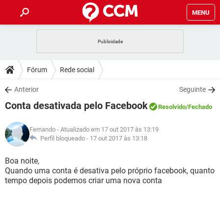
MENU
INÍCIO
JOGOS
WHATSAPP
DICAS
Fórum
Rede social
CELULAR
FACEBOOK
JOGOS
WHATSAPP
DOWNLOADS
Anterior
Seguinte
OUTLOOK
EXCEL
CELULAR
FACEBOOK
Conta desativada pelo Facebook
INSTAGRAM
JOGOS
GMAIL
WHATSAPP
Resolvido
/Fechado
FÓRUM
OUTLOOK
EXCEL
GUIA DE COMPRAS
CELULAR
FACEBOOK
Fernando
- Atualizado em 17 out 2017 às 13:19
INSTAGRAM
JOGOS
GMAIL
WHATSAPP
GLOSSÁRIO
Perfil bloqueado -
17 out 2017 às 13:18
OUTLOOK
EXCEL
GUIA DE COMPRAS
CELULAR
FACEBOOK
INSTAGRAM
JOGOS
GMAIL
WHATSAPP
Boa noite,
OUTLOOK
EXCEL
Quando uma conta é desativa pelo próprio facebook, quanto
GUIA DE COMPRAS
CELULAR
FACEBOOK
tempo depois podemos criar uma nova conta
INSTAGRAM
GMAIL
OUTLOOK
EXCEL
GUIA DE COMPRAS
INSTAGRAM
GMAIL