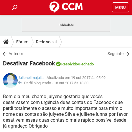
MENU
INÍCIO
JOGOS
WHATSAPP
DICAS
Fórum
Rede social
CELULAR
FACEBOOK
JOGOS
WHATSAPP
DOWNLOADS
Anterior
Seguinte
OUTLOOK
EXCEL
CELULAR
FACEBOOK
Desativar Facebook
INSTAGRAM
JOGOS
GMAIL
WHATSAPP
Resolvido
/Fechado
FÓRUM
OUTLOOK
EXCEL
GUIA DE COMPRAS
CELULAR
FACEBOOK
Julienelimajulia
- Atualizado em 19 out 2017 às 05:09
INSTAGRAM
JOGOS
GMAIL
WHATSAPP
GLOSSÁRIO
Perfil bloqueado -
18 out 2017 às 13:30
OUTLOOK
EXCEL
GUIA DE COMPRAS
CELULAR
FACEBOOK
INSTAGRAM
JOGOS
GMAIL
WHATSAPP
Bom dia meu chamo julyene gostaria que vocês
OUTLOOK
EXCEL
desativasem com urgência duas contas do Facebook que
GUIA DE COMPRAS
CELULAR
FACEBOOK
perdi totalmente o acesso e muito importante para mim o
INSTAGRAM
GMAIL
nome das contas são julyene Silva e julliene lunna por favor
OUTLOOK
EXCEL
GUIA DE COMPRAS
desativem essas duas contas o mais rápido possível desde
INSTAGRAM
GMAIL
já agradeço Obrigado