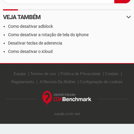
VEJA TAMBÉM
Como desativar adblock
Como desativar a rotação de tela do iphone
Desativar teclas de aderencia
Como desativar o icloud
Equipe
Termos de uso
Política de Privacidade
Contato
Regulamento
A Revista Da Mulher
Configuração de cookies
saude.ccm.net