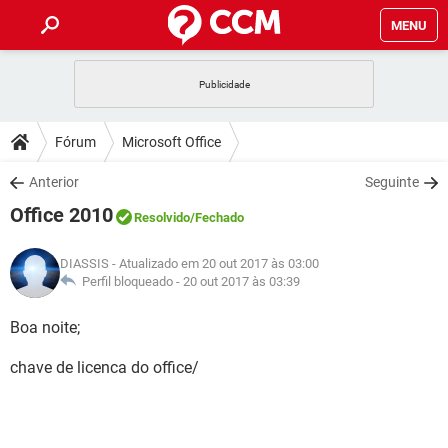
MENU
INÍCIO
JOGOS
WHATSAPP
DICAS
Fórum
Microsoft Office
CELULAR
FACEBOOK
JOGOS
WHATSAPP
DOWNLOADS
Anterior
Seguinte
OUTLOOK
EXCEL
CELULAR
FACEBOOK
Office 2010
INSTAGRAM
JOGOS
GMAIL
WHATSAPP
Resolvido
/Fechado
FÓRUM
OUTLOOK
EXCEL
GUIA DE COMPRAS
CELULAR
FACEBOOK
DIASSIS
- Atualizado em 20 out 2017 às 03:00
INSTAGRAM
JOGOS
GMAIL
WHATSAPP
GLOSSÁRIO
Perfil bloqueado -
20 out 2017 às 03:39
OUTLOOK
EXCEL
GUIA DE COMPRAS
CELULAR
FACEBOOK
INSTAGRAM
JOGOS
GMAIL
WHATSAPP
Boa noite;
OUTLOOK
EXCEL
GUIA DE COMPRAS
CELULAR
FACEBOOK
chave de licenca do office/
INSTAGRAM
GMAIL
OUTLOOK
EXCEL
GUIA DE COMPRAS
INSTAGRAM
GMAIL