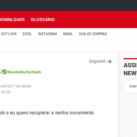
DOWNLOADS
GLOSSÁRIO
OUTLOOK
EXCEL
INSTAGRAM
GMAIL
GUIA DE COMPRAS
Seguinte
ASS
k
NEW
Resolvido
/Fechado
 out 2017 às 04:40
 02:23
ok e eu quero recuperar a senha novamente