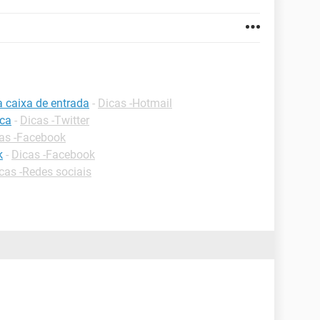
a caixa de entrada
-
Dicas -Hotmail
ica
-
Dicas -Twitter
as -Facebook
k
-
Dicas -Facebook
cas -Redes sociais