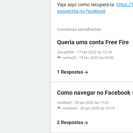
Veja aqui como recuperá-la:
https:/
esquecida-no-facebook
Conversas semelhantes
Queria uma conta Free Fire
Zaca2006
-
17 fev 2022 às 13:14
ninha25
-
19 fev 2022 às 05:50
1 Respostas
Como navegar no Facebook 
romline5
-
29 jan 2020 às 17:41
romline5
-
30 jan 2020 às 13:10
2 Respostas