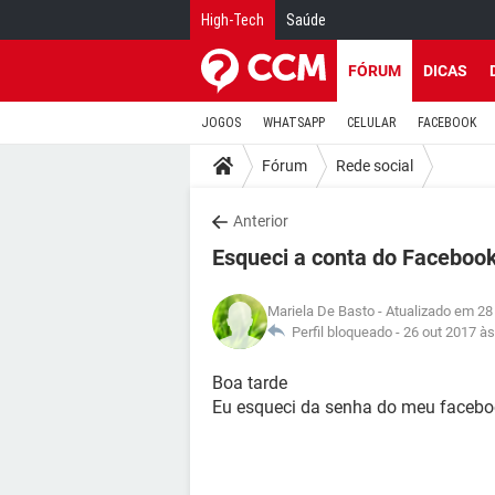
High-Tech
Saúde
FÓRUM
DICAS
JOGOS
WHATSAPP
CELULAR
FACEBOOK
Fórum
Rede social
Anterior
Esqueci a conta do Faceboo
Mariela De Basto
- Atualizado em 28
Perfil bloqueado -
26 out 2017 às
Boa tarde
Eu esqueci da senha do meu facebo