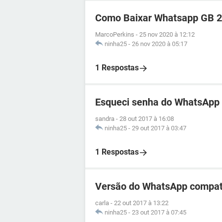
Como Baixar Whatsapp GB 2
MarcoPerkins
-
25 nov 2020 à 12:12
ninha25
-
26 nov 2020 à 05:17
1 Respostas
Esqueci senha do WhatsApp
sandra
-
28 out 2017 à 16:08
ninha25
-
29 out 2017 à 03:47
1 Respostas
Versão do WhatsApp compatí
carla
-
22 out 2017 à 13:22
ninha25
-
23 out 2017 à 07:45