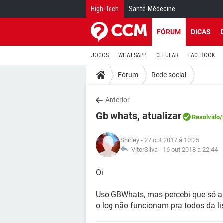
High-Tech
Santé-Médecine
FÓRUM
DICAS
JOGOS
WHATSAPP
CELULAR
FACEBOOK
Fórum
Rede social
Anterior
Gb whats, atualizar
Resolvido
/
Shirley
- 27 out 2017 à 10:25
VitorSilva -
16 out 2018 à 22:44
Oi
Uso GBWhats, mas percebi que só a
o log não funcionam pra todos da li