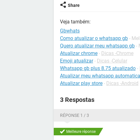
Share
Veja também:
Gbwhats
Como atualizar o whatsapp gb
- Me
Quero atualizar meu whatsapp gb
-
Atualizar chrome
-
Dicas -Chrome
Emoji atualizar
-
Dicas -Celular
Whatsapp gb plus 8.75 atualizado
-
Atualizar meu whatsapp automatic
Atualizar play store
-
Dicas -Android
3 Respostas
RÉPONSE 1 / 3
Meilleure réponse