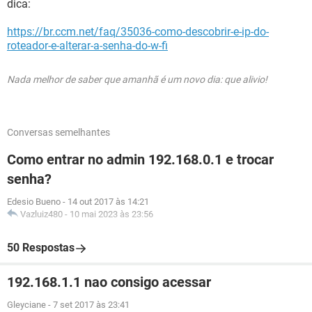
dica:
https://br.ccm.net/faq/35036-como-descobrir-e-ip-do-
roteador-e-alterar-a-senha-do-w-fi
Nada melhor de saber que amanhã é um novo dia: que alivio!
Conversas semelhantes
Como entrar no admin 192.168.0.1 e trocar
senha?
Edesio Bueno
-
14 out 2017 às 14:21
Vazluiz480
-
10 mai 2023 às 23:56
50 Respostas
192.168.1.1 nao consigo acessar
Gleyciane
-
7 set 2017 às 23:41