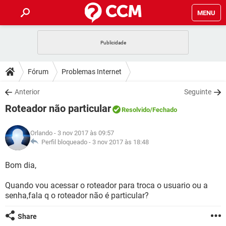
MENU
INÍCIO
JOGOS
WHATSAPP
DICAS
Fórum
Problemas Internet
CELULAR
FACEBOOK
JOGOS
WHATSAPP
DOWNLOADS
Anterior
Seguinte
OUTLOOK
EXCEL
CELULAR
FACEBOOK
Roteador não particular
INSTAGRAM
JOGOS
GMAIL
WHATSAPP
Resolvido
/Fechado
FÓRUM
OUTLOOK
EXCEL
GUIA DE COMPRAS
CELULAR
FACEBOOK
Orlando
- 3 nov 2017 às 09:57
INSTAGRAM
JOGOS
GMAIL
WHATSAPP
GLOSSÁRIO
Perfil bloqueado -
3 nov 2017 às 18:48
OUTLOOK
EXCEL
GUIA DE COMPRAS
CELULAR
FACEBOOK
INSTAGRAM
JOGOS
GMAIL
WHATSAPP
Bom dia,
OUTLOOK
EXCEL
GUIA DE COMPRAS
CELULAR
FACEBOOK
Quando vou acessar o roteador para troca o usuario ou a
INSTAGRAM
GMAIL
senha,fala q o roteador não é particular?
OUTLOOK
EXCEL
GUIA DE COMPRAS
INSTAGRAM
GMAIL
Share