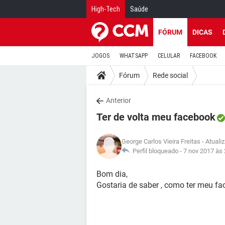
High-Tech
Saúde
FÓRUM
DICAS
JOGOS
WHATSAPP
CELULAR
FACEBOOK
Fórum
Rede social
Anterior
Ter de volta meu facebook
George Carlos Vieira Freitas
- Atuali
Perfil bloqueado -
7 nov 2017 às 
Bom dia,
Gostaria de saber , como ter meu fa