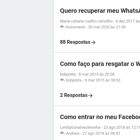
Quero recuperar meu Whats
Maria celiane coelho carvalho
-
6 dez 2017 às
Rosemeire
-
30 mai 2020 às 21:49
88 Respostas
Como faço para resgatar o 
bobpreta
-
8 mar 2015 às 20:28
bobpreta
-
9 mar 2015 às 08:53
2 Respostas
Como entrar no meu Facebo
LenitaGonalvesleninha
-
23 ago 2018 às 12:1
Andreia
-
27 ago 2018 às 08:43