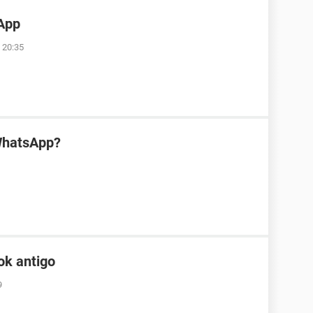
App
 20:35
WhatsApp?
ok antigo
9