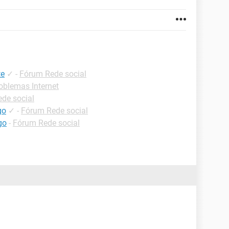
te
✓
-
Fórum Rede social
oblemas Internet
de social
go
✓
-
Fórum Rede social
go
-
Fórum Rede social