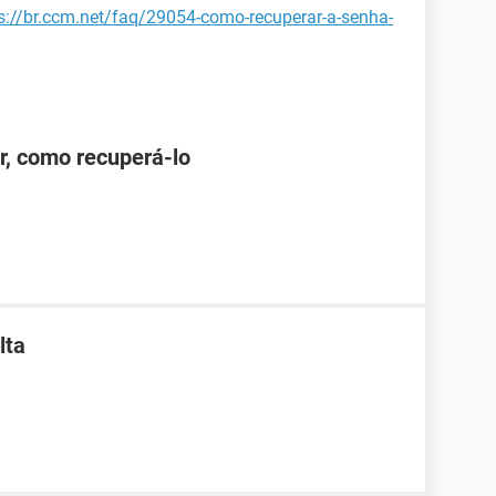
s://br.ccm.net/faq/29054-como-recuperar-a-senha-
r, como recuperá-lo
lta