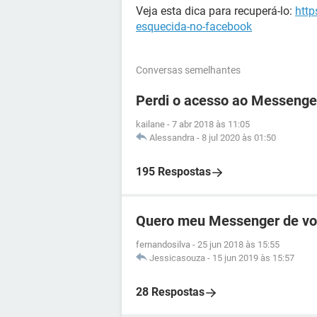
Veja esta dica para recuperá-lo:
http
esquecida-no-facebook
Conversas semelhantes
Perdi o acesso ao Messenge
kailane
-
7 abr 2018 às 11:05
Alessandra
-
8 jul 2020 às 01:50
195 Respostas
Quero meu Messenger de vo
fernandosilva
-
25 jun 2018 às 15:55
Jessicasouza
-
15 jun 2019 às 15:57
28 Respostas