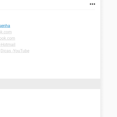
 senha
ok.com
look.com
-Hotmail
-
Dicas -YouTube