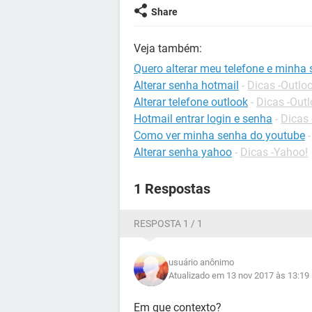
Share
Veja também:
Quero alterar meu telefone e minha
Alterar senha hotmail
-
Dicas -Outlo
Alterar telefone outlook
-
Dicas -Out
Hotmail entrar login e senha
-
Dicas 
Como ver minha senha do youtube
Alterar senha yahoo
-
Dicas -Yahoo!
1 Respostas
RESPOSTA 1 / 1
usuário anônimo
Atualizado em 13 nov 2017 às 13:19
Em que contexto?