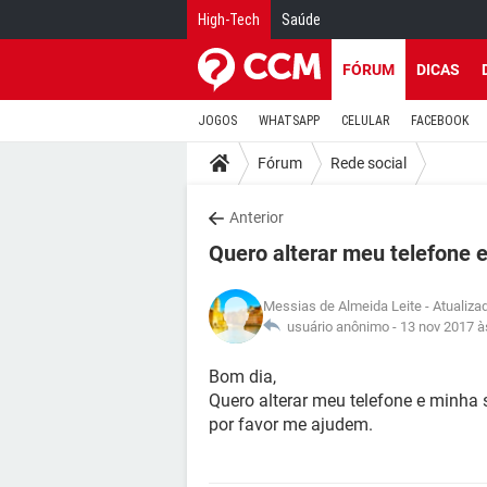
High-Tech
Saúde
FÓRUM
DICAS
JOGOS
WHATSAPP
CELULAR
FACEBOOK
Fórum
Rede social
Anterior
Quero alterar meu telefone 
Messias de Almeida Leite
- Atualiza
usuário anônimo -
13 nov 2017 à
Bom dia,
Quero alterar meu telefone e minha 
por favor me ajudem.