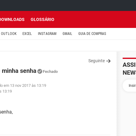
DOWNLOADS
GLOSSÁRIO
OUTLOOK
EXCEL
INSTAGRAM
GMAIL
GUIA DE COMPRAS
Seguinte
ASS
e minha senha
NEW
Fechado
do em 13 nov 2017 às 13:19
s 13:19
senha,