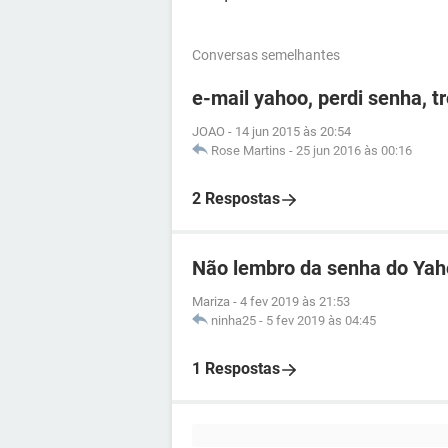
Conversas semelhantes
e-mail yahoo, perdi senha, t
JOAO
-
14 jun 2015 às 20:54
Rose Martins
-
25 jun 2016 às 00:16
2 Respostas
Não lembro da senha do Ya
Mariza
-
4 fev 2019 às 21:53
ninha25
-
5 fev 2019 às 04:45
1 Respostas