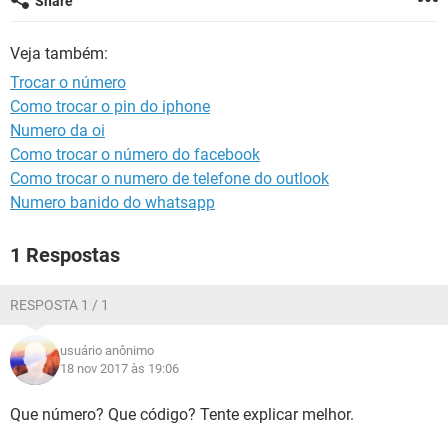
Share
GUIA DE COMPRAS
Veja também:
Trocar o número
Como trocar o pin do iphone
Numero da oi
Como trocar o número do facebook
Como trocar o numero de telefone do outlook
Numero banido do whatsapp
1 Respostas
RESPOSTA 1 / 1
usuário anônimo
18 nov 2017 às 19:06
Que número? Que código? Tente explicar melhor.