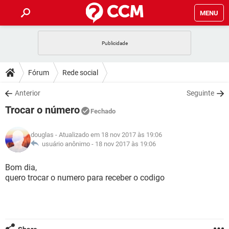
MENU
INÍCIO
JOGOS
WHATSAPP
DICAS
Fórum
Rede social
CELULAR
FACEBOOK
JOGOS
WHATSAPP
DOWNLOADS
Anterior
Seguinte
OUTLOOK
EXCEL
CELULAR
FACEBOOK
Trocar o número
INSTAGRAM
JOGOS
GMAIL
WHATSAPP
Fechado
FÓRUM
OUTLOOK
EXCEL
GUIA DE COMPRAS
CELULAR
FACEBOOK
douglas
- Atualizado em 18 nov 2017 às 19:06
INSTAGRAM
JOGOS
GMAIL
WHATSAPP
GLOSSÁRIO
usuário anônimo -
18 nov 2017 às 19:06
OUTLOOK
EXCEL
GUIA DE COMPRAS
CELULAR
FACEBOOK
INSTAGRAM
JOGOS
GMAIL
WHATSAPP
Bom dia,
OUTLOOK
EXCEL
quero trocar o numero para receber o codigo
GUIA DE COMPRAS
CELULAR
FACEBOOK
INSTAGRAM
GMAIL
OUTLOOK
EXCEL
GUIA DE COMPRAS
INSTAGRAM
GMAIL