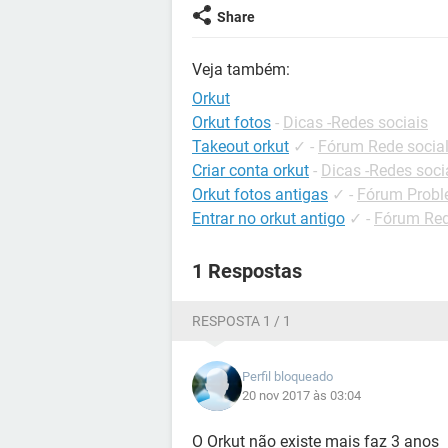
Share
Veja também:
Orkut
Orkut fotos
-
Dicas -Redes sociais
Takeout orkut
✓
-
Fórum Rede socia
Criar conta orkut
-
Dicas -Redes soci
Orkut fotos antigas
✓
-
Fórum Probl
Entrar no orkut antigo
✓
-
Fórum Red
1 Respostas
RESPOSTA 1 / 1
Perfil bloqueado
20 nov 2017 às 03:04
O Orkut não existe mais faz 3 anos