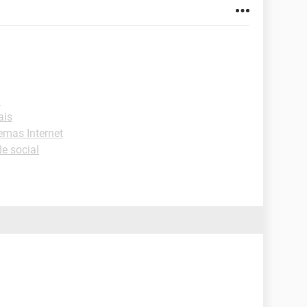
l
ais
emas Internet
e social