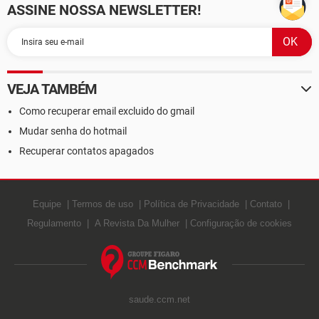
ASSINE NOSSA NEWSLETTER!
VEJA TAMBÉM
Como recuperar email excluido do gmail
Mudar senha do hotmail
Recuperar contatos apagados
Equipe
Termos de uso
Política de Privacidade
Contato
Regulamento
A Revista Da Mulher
Configuração de cookies
saude.ccm.net