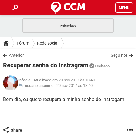
MENU
INÍCIO
JOGOS
WHATSAPP
DICAS
Fórum
Rede social
CELULAR
FACEBOOK
JOGOS
WHATSAPP
DOWNLOADS
Anterior
Seguinte
OUTLOOK
EXCEL
CELULAR
FACEBOOK
Recuperar senha do Instragram
INSTAGRAM
JOGOS
GMAIL
WHATSAPP
Fechado
FÓRUM
OUTLOOK
EXCEL
GUIA DE COMPRAS
CELULAR
FACEBOOK
rafaela
- Atualizado em 20 nov 2017 às 13:40
INSTAGRAM
JOGOS
GMAIL
WHATSAPP
GLOSSÁRIO
usuário anônimo -
20 nov 2017 às 13:40
OUTLOOK
EXCEL
GUIA DE COMPRAS
CELULAR
FACEBOOK
INSTAGRAM
JOGOS
GMAIL
WHATSAPP
Bom dia, eu quero recupera a minha senha do instragam
OUTLOOK
EXCEL
GUIA DE COMPRAS
CELULAR
FACEBOOK
INSTAGRAM
GMAIL
OUTLOOK
EXCEL
GUIA DE COMPRAS
INSTAGRAM
GMAIL
Share