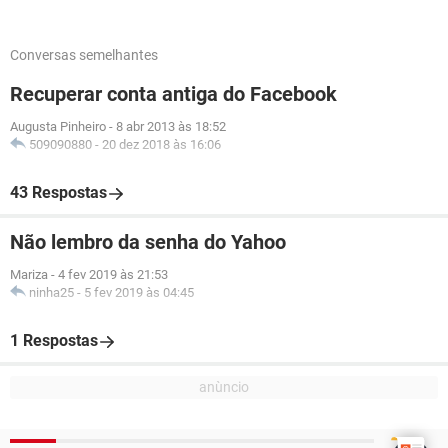
Conversas semelhantes
Recuperar conta antiga do Facebook
Augusta Pinheiro
-
8 abr 2013 às 18:52
509090880
-
20 dez 2018 às 16:06
43 Respostas
Não lembro da senha do Yahoo
Mariza
-
4 fev 2019 às 21:53
ninha25
-
5 fev 2019 às 04:45
1 Respostas