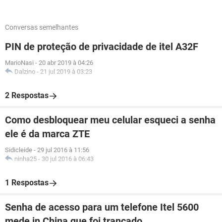
Conversas semelhantes
PIN de proteção de privacidade de itel A32F
MarioNasi
-
20 abr 2019 à 04:26
Dalzino
-
21 jul 2019 à 03:23
2 Respostas
Como desbloquear meu celular esqueci a senha
ele é da marca ZTE
Sidicleide
-
29 jul 2016 à 11:56
ninha25
-
30 jul 2016 à 06:43
1 Respostas
Senha de acesso para um telefone Itel 5600
mede in China que foi trancado