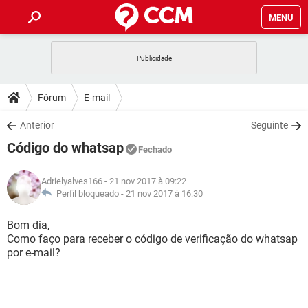
MENU
INÍCIO
JOGOS
WHATSAPP
DICAS
Fórum
E-mail
CELULAR
FACEBOOK
JOGOS
WHATSAPP
DOWNLOADS
Anterior
Seguinte
OUTLOOK
EXCEL
CELULAR
FACEBOOK
Código do whatsap
INSTAGRAM
JOGOS
GMAIL
WHATSAPP
Fechado
FÓRUM
OUTLOOK
EXCEL
GUIA DE COMPRAS
CELULAR
FACEBOOK
Adrielyalves166
- 21 nov 2017 à 09:22
INSTAGRAM
JOGOS
GMAIL
WHATSAPP
GLOSSÁRIO
Perfil bloqueado -
21 nov 2017 à 16:30
OUTLOOK
EXCEL
GUIA DE COMPRAS
CELULAR
FACEBOOK
INSTAGRAM
JOGOS
GMAIL
WHATSAPP
Bom dia,
OUTLOOK
EXCEL
Como faço para receber o código de verificação do whatsap
GUIA DE COMPRAS
CELULAR
FACEBOOK
por e-mail?
INSTAGRAM
GMAIL
OUTLOOK
EXCEL
GUIA DE COMPRAS
INSTAGRAM
GMAIL