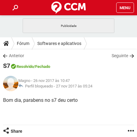
MENU
INÍCIO
JOGOS
WHATSAPP
DICAS
Fórum
Softwares e aplicativos
CELULAR
FACEBOOK
JOGOS
WHATSAPP
DOWNLOADS
Anterior
Seguinte
OUTLOOK
EXCEL
CELULAR
FACEBOOK
S7
INSTAGRAM
JOGOS
GMAIL
WHATSAPP
Resolvido
/Fechado
FÓRUM
OUTLOOK
EXCEL
GUIA DE COMPRAS
CELULAR
FACEBOOK
Magno
- 26 nov 2017 às 10:47
INSTAGRAM
JOGOS
GMAIL
WHATSAPP
GLOSSÁRIO
Perfil bloqueado -
27 nov 2017 às 05:24
OUTLOOK
EXCEL
GUIA DE COMPRAS
CELULAR
FACEBOOK
INSTAGRAM
JOGOS
GMAIL
WHATSAPP
Bom dia, parabens no s7 deu certo
OUTLOOK
EXCEL
GUIA DE COMPRAS
CELULAR
FACEBOOK
INSTAGRAM
GMAIL
OUTLOOK
EXCEL
GUIA DE COMPRAS
INSTAGRAM
GMAIL
Share