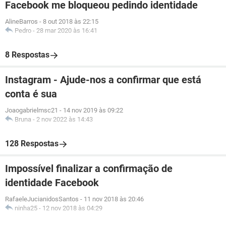
Facebook me bloqueou pedindo identidade
AlineBarros
-
8 out 2018 às 22:15
Pedro
-
28 mar 2020 às 16:41
8 Respostas
Instagram - Ajude-nos a confirmar que está
conta é sua
Joaogabrielmsc21
-
14 nov 2019 às 09:22
Bruna
-
2 nov 2022 às 14:43
128 Respostas
Impossível finalizar a confirmação de
identidade Facebook
RafaeleJucianidosSantos
-
11 nov 2018 às 20:46
ninha25
-
12 nov 2018 às 04:29