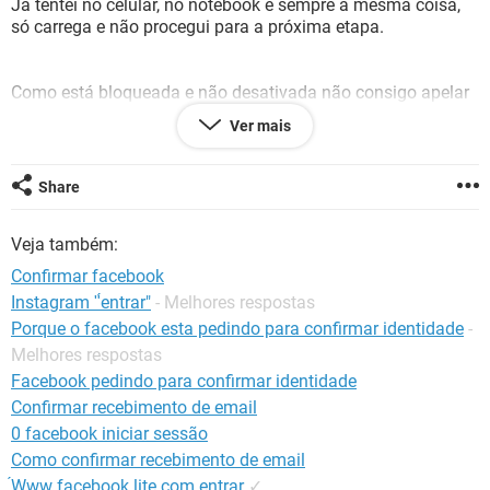
Já tentei no celular, no notebook e sempre a mesma coisa,
GUIA DE COMPRAS
só carrega e não procegui para a próxima etapa.
Como está bloqueada e não desativada não consigo apelar
na plataforma de conta desativada, aparece uma
Ver mais
mensagem dizendo que o e-mail informado é de uma conta
não desativada.
Share
Por favor alguém me ajuda?!
Agradecido desde já.
Veja também:
Confirmar facebook
Instagram "́entrar"
- Melhores respostas
Porque o facebook esta pedindo para confirmar identidade
-
Melhores respostas
Facebook pedindo para confirmar identidade
Confirmar recebimento de email
0 facebook iniciar sessão
Como confirmar recebimento de email
́Www facebook lite com entrar
✓