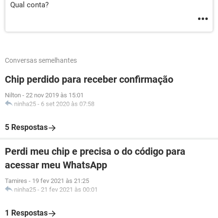
Qual conta?
Conversas semelhantes
Chip perdido para receber confirmação
Nilton
-
22 nov 2019 às 15:01
ninha25
-
6 set 2020 às 07:58
5 Respostas
Perdi meu chip e precisa o do código para
acessar meu WhatsApp
Tamires
-
19 fev 2021 às 21:25
ninha25
-
21 fev 2021 às 00:01
1 Respostas