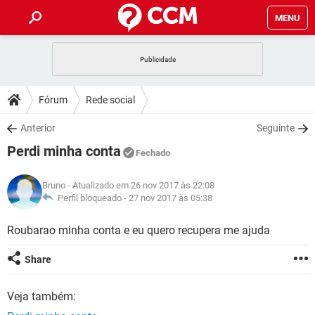
MENU
INÍCIO
JOGOS
WHATSAPP
DICAS
Fórum
Rede social
CELULAR
FACEBOOK
JOGOS
WHATSAPP
DOWNLOADS
Anterior
Seguinte
OUTLOOK
EXCEL
CELULAR
FACEBOOK
Perdi minha conta
INSTAGRAM
JOGOS
GMAIL
WHATSAPP
Fechado
FÓRUM
OUTLOOK
EXCEL
GUIA DE COMPRAS
CELULAR
FACEBOOK
Bruno
- Atualizado em 26 nov 2017 às 22:08
INSTAGRAM
JOGOS
GMAIL
WHATSAPP
GLOSSÁRIO
Perfil bloqueado -
27 nov 2017 às 05:38
OUTLOOK
EXCEL
GUIA DE COMPRAS
CELULAR
FACEBOOK
INSTAGRAM
JOGOS
GMAIL
WHATSAPP
Roubarao minha conta e eu quero recupera me ajuda
OUTLOOK
EXCEL
GUIA DE COMPRAS
CELULAR
FACEBOOK
Share
INSTAGRAM
GMAIL
OUTLOOK
EXCEL
GUIA DE COMPRAS
Veja também:
INSTAGRAM
GMAIL