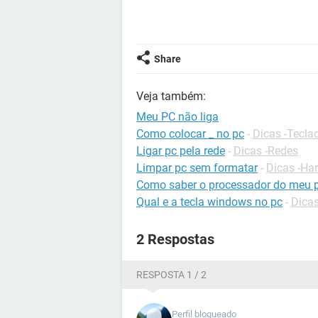
Share
Veja também:
Meu PC não liga
Como colocar _ no pc
-
Dicas -Tecla
Ligar pc pela rede
-
Dicas -Redes
Limpar pc sem formatar
-
Dicas -Ha
Como saber o processador do meu 
Qual e a tecla windows no pc
-
Dicas
2 Respostas
RESPOSTA 1 / 2
Perfil bloqueado