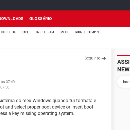
DOWNLOADS
GLOSSÁRIO
OUTLOOK
EXCEL
INSTAGRAM
GMAIL
GUIA DE COMPRAS
Seguinte
ASS
NEW
 às 07:49
 07:50
 sistema do meu Windows quando fui formata e
 and select proper boot device or insert boot
ress a key missing operating system.