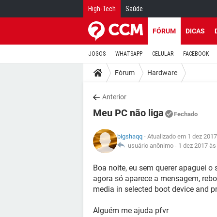
High-Tech
Saúde
FÓRUM
DICAS
JOGOS
WHATSAPP
CELULAR
FACEBOOK
Fórum
Hardware
Anterior
Meu PC não liga
Fechado
bigshaqq
- Atualizado em 1 dez 2017
usuário anônimo -
1 dez 2017 às
Boa noite, eu sem querer apaguei o
agora só aparece a mensagem, reboot
media in selected boot device and p
Alguém me ajuda pfvr