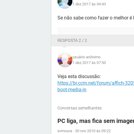
1 dez 2017 às 04:43
Se não sabe como fazer o melhor é l
RESPOSTA 2 / 2
usuário anônimo
1 dez 2017 às 07:50
Veja esta discussão:
https://br.ccm.net/forum/affich-3205
boot-media-in
Conversas semelhantes
PC liga, mas fica sem imagem
evmoura
-
30 nov 2010 às 09:22