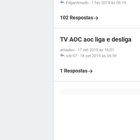
EdgarAmado
-
1 fev 2019 às 06:10
102 Respostas
TV AOC aoc liga e desliga
amadeu
-
17 set 2019 às 16:01
sdc57
-
18 set 2019 às 05:59
1 Respostas