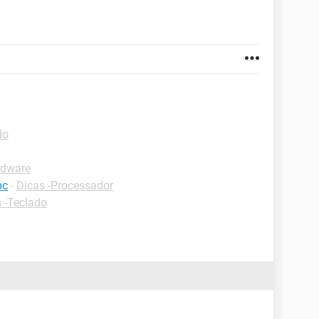
do
rdware
pc
-
Dicas -Processador
 -Teclado