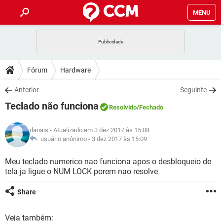
MENU
INÍCIO
JOGOS
WHATSAPP
DICAS
Fórum
Hardware
CELULAR
FACEBOOK
JOGOS
WHATSAPP
DOWNLOADS
Anterior
Seguinte
OUTLOOK
EXCEL
CELULAR
FACEBOOK
Teclado não funciona
INSTAGRAM
JOGOS
GMAIL
WHATSAPP
Resolvido
/Fechado
FÓRUM
OUTLOOK
EXCEL
GUIA DE COMPRAS
CELULAR
FACEBOOK
danais
- Atualizado em 3 dez 2017 às 15:08
INSTAGRAM
JOGOS
GMAIL
WHATSAPP
GLOSSÁRIO
usuário anônimo -
3 dez 2017 às 15:09
OUTLOOK
EXCEL
GUIA DE COMPRAS
CELULAR
FACEBOOK
INSTAGRAM
JOGOS
GMAIL
WHATSAPP
Meu teclado numerico nao funciona apos o desbloqueio de
OUTLOOK
EXCEL
tela ja ligue o NUM LOCK porem nao resolve
GUIA DE COMPRAS
CELULAR
FACEBOOK
INSTAGRAM
GMAIL
OUTLOOK
EXCEL
Share
GUIA DE COMPRAS
INSTAGRAM
GMAIL
Veja também: