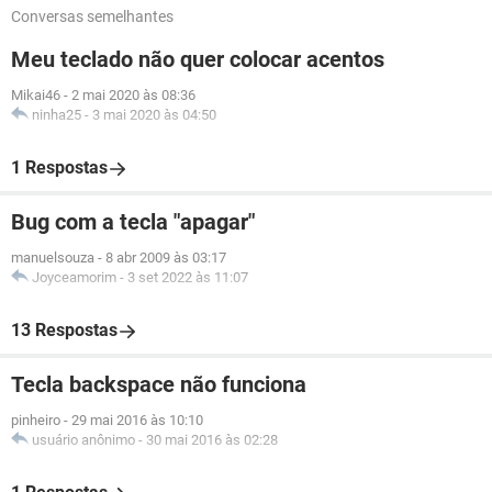
Conversas semelhantes
Meu teclado não quer colocar acentos
Mikai46
-
2 mai 2020 às 08:36
ninha25
-
3 mai 2020 às 04:50
1 Respostas
Bug com a tecla "apagar"
manuelsouza
-
8 abr 2009 às 03:17
Joyceamorim
-
3 set 2022 às 11:07
13 Respostas
Tecla backspace não funciona
pinheiro
-
29 mai 2016 às 10:10
usuário anônimo
-
30 mai 2016 às 02:28