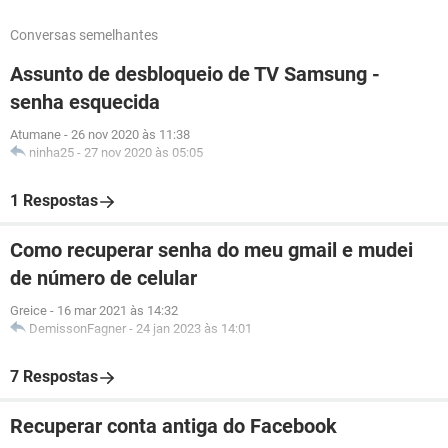
Conversas semelhantes
Assunto de desbloqueio de TV Samsung -
senha esquecida
Atumane
-
26 nov 2020 às 11:38
ninha25
-
27 nov 2020 às 05:05
1 Respostas
Como recuperar senha do meu gmail e mudei
de número de celular
Greice
-
16 mar 2021 às 14:32
DemissonFagner
-
24 jan 2023 às 14:01
7 Respostas
Recuperar conta antiga do Facebook