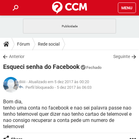
MENU
INÍCIO
JOGOS
WHATSAPP
DICAS
Fórum
Rede social
CELULAR
FACEBOOK
JOGOS
WHATSAPP
DOWNLOADS
Anterior
Seguinte
OUTLOOK
EXCEL
CELULAR
FACEBOOK
Esqueci senha do Facebook
INSTAGRAM
JOGOS
GMAIL
WHATSAPP
Fechado
FÓRUM
OUTLOOK
EXCEL
GUIA DE COMPRAS
CELULAR
FACEBOOK
diiiii
- Atualizado em 5 dez 2017 às 00:20
INSTAGRAM
JOGOS
GMAIL
WHATSAPP
GLOSSÁRIO
Perfil bloqueado -
5 dez 2017 às 06:03
OUTLOOK
EXCEL
GUIA DE COMPRAS
CELULAR
FACEBOOK
INSTAGRAM
JOGOS
GMAIL
WHATSAPP
Bom dia,
OUTLOOK
EXCEL
tenho uma conta no facebook e nao sei palavra passe nao
GUIA DE COMPRAS
CELULAR
FACEBOOK
tenho telemovel quer dizer nao tenho cartao de telemovel e
INSTAGRAM
GMAIL
nao consigo recuperar a conta pede um numero de
OUTLOOK
EXCEL
GUIA DE COMPRAS
telemovel
INSTAGRAM
GMAIL