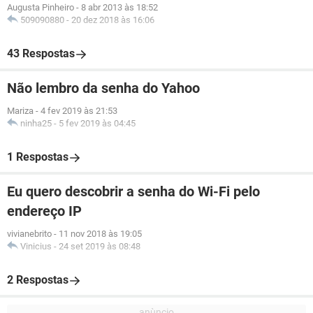
Augusta Pinheiro
-
8 abr 2013 às 18:52
509090880
-
20 dez 2018 às 16:06
43 Respostas
Não lembro da senha do Yahoo
Mariza
-
4 fev 2019 às 21:53
ninha25
-
5 fev 2019 às 04:45
1 Respostas
Eu quero descobrir a senha do Wi-Fi pelo
endereço IP
vivianebrito
-
11 nov 2018 às 19:05
Vinicius
-
24 set 2019 às 08:48
2 Respostas