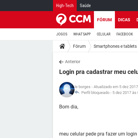
High-Tech
Saúde
FÓRUM
DICAS
JOGOS
WHATSAPP
CELULAR
FACEBOOK
Fórum
Smartphones e tablets
Anterior
Login pra cadastrar meu celu
le borges
- Atualizado em 5 dez 2017
Perfil bloqueado -
5 dez 2017 às 
Bom dia,
meu celular pede pra fazer um login 