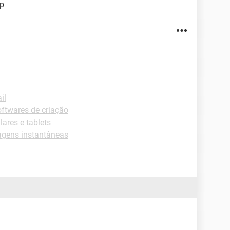
lp
il
ftwares de criação
lares e tablets
agens instantâneas