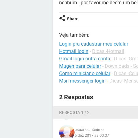
nenhum...por favor me deem um he
Share
Veja também:
Login pra cadastrar meu celular
Hotmail login
-
Dicas -Hotmail
Gmail login outra conta
-
Dicas -Gma
Mugen para celular
-
Downloads - So
Como reiniciar o celular
-
Dicas -Celu
Msn messenger login
-
Dicas -Mens
2 Respostas
RESPOSTA 1 / 2
usuário anônimo
5 dez 2017 às 00:07