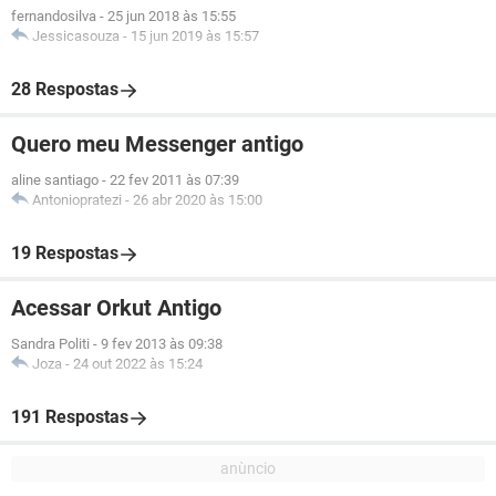
fernandosilva
-
25 jun 2018 às 15:55
Jessicasouza
-
15 jun 2019 às 15:57
28 Respostas
Quero meu Messenger antigo
aline santiago
-
22 fev 2011 às 07:39
Antoniopratezi
-
26 abr 2020 às 15:00
19 Respostas
Acessar Orkut Antigo
Sandra Politi
-
9 fev 2013 às 09:38
Joza
-
24 out 2022 às 15:24
191 Respostas