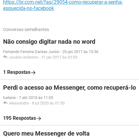
https://br.ccm.net/faq/29054-como-recuperar-a-senha-
esquecida-no-facebook
Conversas semelhantes
Não consigo digitar nada no word
Fernando Ferreira Dantas Junior
-
20 jan 2017 às 15:36
usuário anônimo
-
21 jan 2017 às 02:53
1 Respostas
Perdi o acesso ao Messenger, como recuperá-lo
kailane
-
7 abr 2018 às 11:05
Alessandra
-
8 jul 2020 às 01:50
195 Respostas
Quero meu Messenger de volta