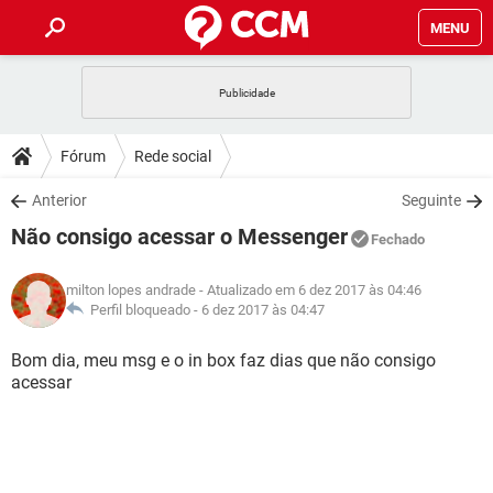
MENU
INÍCIO
JOGOS
WHATSAPP
DICAS
Fórum
Rede social
CELULAR
FACEBOOK
JOGOS
WHATSAPP
DOWNLOADS
Anterior
Seguinte
OUTLOOK
EXCEL
CELULAR
FACEBOOK
Não consigo acessar o Messenger
INSTAGRAM
JOGOS
GMAIL
WHATSAPP
Fechado
FÓRUM
OUTLOOK
EXCEL
GUIA DE COMPRAS
CELULAR
FACEBOOK
milton lopes andrade
- Atualizado em 6 dez 2017 às 04:46
INSTAGRAM
JOGOS
GMAIL
WHATSAPP
GLOSSÁRIO
Perfil bloqueado -
6 dez 2017 às 04:47
OUTLOOK
EXCEL
GUIA DE COMPRAS
CELULAR
FACEBOOK
INSTAGRAM
JOGOS
GMAIL
WHATSAPP
Bom dia, meu msg e o in box faz dias que não consigo
OUTLOOK
EXCEL
acessar
GUIA DE COMPRAS
CELULAR
FACEBOOK
INSTAGRAM
GMAIL
OUTLOOK
EXCEL
GUIA DE COMPRAS
INSTAGRAM
GMAIL